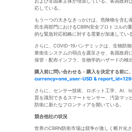
および非国家主体が増加している。各国政府は
応している。
もう一つの大きなきっかけは、危険物を含む
民生両部門におけるCBRN安全プロトコルの
的な緊急対応戦略に対する需要が加速してい
さらに、COVID-19パンデミックは、生
衆衛生システムの弱点を露呈させ、各国政府に
保管・配布インフラ、生物学的ハザードの検
購入前に問い合わせる - 購入を決定する前
currency=one_user-USD & report_id=12
さらに、センサー技術、ロボット工学、AI、
質を識別できるスマートセンサー、汚染マッピ
防衛に新たなフロンティアを開いている。
競合他社の状況
世界のCBRN防衛市場は競争が激しく断片化