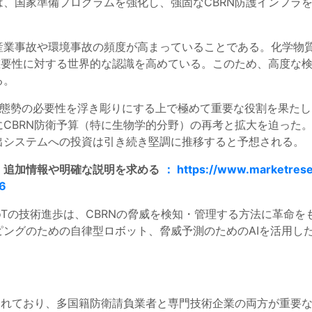
、国家準備プログラムを強化し、強固なCBRN防護インフラ
産業事故や環境事故の頻度が高まっていることである。化学物
重要性に対する世界的な認識を高めている。このため、高度な
る。
物防御態勢の必要性を浮き彫りにする上で極めて重要な役割を果た
CBRN防衛予算（特に生物学的分野）の再考と拡大を迫った
出システムへの投資は引き続き堅調に推移すると予想される。
に、追加情報や明確な説明を求める
： https://www.marketrese
96
IoTの技術進歩は、CBRNの脅威を検知・管理する方法に革命
ングのための自律型ロボット、脅威予測のためのAIを活用した
されており、多国籍防衛請負業者と専門技術企業の両方が重要