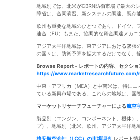
地域別では、北米がCBRN防衛市場で最大の
障省は、合同演習、新システムの調達、既存能
欧州も重要な地域のひとつであり、ドイツ、
連合（EU）もまた、協調的な資金調達メカニ
アジア太平洋地域は、東アジアにおける緊張
の国々は、防衛予算を拡大するだけでなく、輸
Browse Report - レポートの内容、
https://www.marketresearchfuture.com/
中東・アフリカ（MEA）と中南米は、特にエ
ている新興市場である。これらの地域は、国
マーケットリサーチフューチャーによる
航空
製品別（エンジン、コンポーネント、機体）、
プ）、地域別（北米、欧州、アジア太平洋地
格安航空会社（LCC）の市場
調査
レポート情