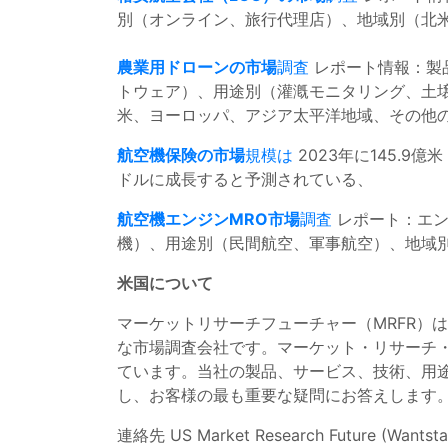
別（オンライン、旅行代理店）、地域別（北米
農業用ドローンの市場
調査
レポート情報：製
トウェア）、用途別（灌漑モニタリング、土
米、ヨーロッパ、アジア太平洋地域、その他の
航空機保険の市場
規模は
2023年に145.9億
ドルに成長すると予測されている、
航空機エンジンMRO市場
調査
レポート：エ
機）、用途別（民間航空、軍事航空）、地域別
米国について
マーケットリサーチフューチャー（MRFR）
な市場調査会社です。マーケット・リサーチ
ています。当社の製品、サービス、技術、用
し、お客様の最も重要な疑問にお答えします
連絡先 US Market Research Future (Wantstat