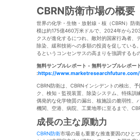
CBRN防衛市場の概要
世界の化学・生物・放射線・核（CBRN）防
模は約175億460万米ドルで、2024年から
クスが進化するにつれ、敵対的国家行為者、テ
除染、緩和技術への多額の投資を促している。
るというコンセンサスの高まりを強調するも
無料サンプルレポート - 無料サンプルレポ
:
https://www.marketresearchfuture.com
CBRN防衛は、CBRNインシデントの検出
ク、検知・監視装置、除染システム、特殊訓練
偶発的な化学物質の漏出、核施設の脆弱性、
機関、空港、病院、工業地帯に至るまで、CB
成長の主な原動力
CBRN防衛
市場の最も重要な推進要因のひとつ