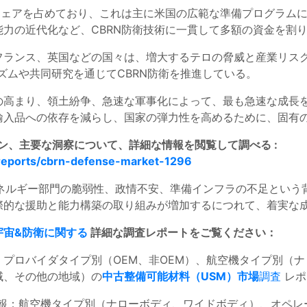
シェアを占めており、これは主に米国の広範な準備プログラム
力の近代化など、CBRN防衛技術に一貫して多額の資金を割
フランス、英国などの国々は、増大するテロの脅威と産業リス
ズムや共同研究を通じてCBRN防衛を推進している。
の高まり、領土紛争、急速な軍事化によって、最も急速な成長
入品への依存を減らし、国家の弾力性を高めるために、固有の
セクション、主要な洞察について、詳細な情報を閲覧して調べる :
reports/cbrn-defense-market-1296
ネルギー部門の脆弱性、政情不安、準備インフラの不足という背
際的な援助と能力構築の取り組みが増加するにつれて、着実な
宇宙&防衛に関する
詳細な調査レポートをご覧ください：
プロバイダタイプ別（OEM、非OEM）、航空機タイプ別（
域、その他の地域）の
中古整備可能材料（USM）市場
調査
レポ
報：航空機タイプ別（ナローボディ、ワイドボディ）、オペレ