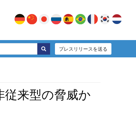
プレスリリースを送る
。
：非従来型の脅威か