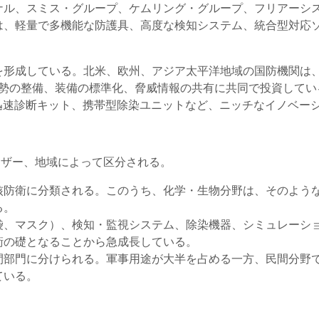
ナル、スミス・グループ、ケムリング・グループ、フリアーシ
は、軽量で多機能な防護具、高度な検知システム、統合型対応
を形成している。北米、欧州、アジア太平洋地域の国防機関は
応態勢の整備、装備の標準化、脅威情報の共有に共同で投資して
迅速診断キット、携帯型除染ユニットなど、ニッチなイノベー
ーザー、地域によって区分される。
核防衛に分類される。このうち、化学・生物分野は、そのよう
る。
袋、マスク）、検知・監視システム、除染機器、シミュレーシ
衛の礎となることから急成長している。
間部門に分けられる。軍事用途が大半を占める一方、民間分野
ている。