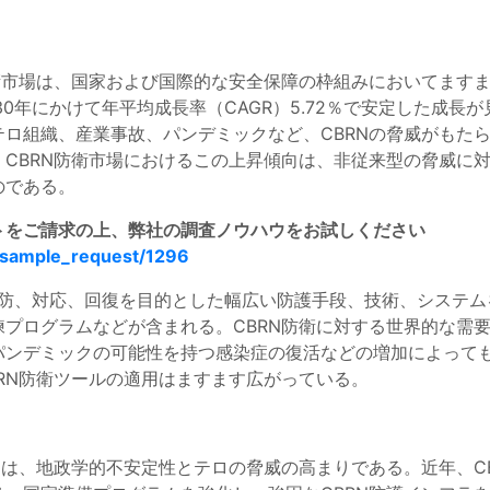
衛市場は、国家および国際的な安全保障の枠組みにおいてますま
2030年にかけて年平均成長率（CAGR）5.72％で安定した
ロ組織、産業事故、パンデミックなど、CBRNの脅威がもた
CBRN防衛市場におけるこの上昇傾向は、非従来型の脅威に
のである。
ートをご請求の上、弊社の調査ノウハウをお試しください
/sample_request/1296
、予防、対応、回復を目的とした幅広い防護手段、技術、システ
プログラムなどが含まれる。CBRN防衛に対する世界的な需
パンデミックの可能性を持つ感染症の復活などの増加によって
RN防衛ツールの適用はますます広がっている。
は、地政学的不安定性とテロの脅威の高まりである。近年、C