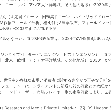
、ヨーロッパ、アジア太平洋地域、その他の地域）-2030年
品別（固定翼ドローン、回転翼ドローン、ハイブリッドドロー
壌&作物フィールド分析、植え付け&農薬散布、フィールドマッ
地域）-2032年までの市場予測
米ドルとなった。航空機保険産業は、2024年の149億9,560万2,0
ンジンタイプ別（タービンエンジン、ピストンエンジン）、航
（北米、欧州、アジア太平洋地域、その他地域）-2030年ま
は、世界中の多様な市場と消費者に関する完全かつ正確な分析
・フューチャーは、クライアントに最適な質の調査ときめ細か
途、エンドユーザー、市場プレイヤー別の市場調査により、世
。
s Research and Media Private Limitedの一部), 99 Hudson St