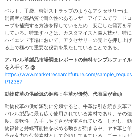
ベルト、手袋、時計ストラップのようなアクセサリーは、
消費者が高品質で耐久性のあるレザーアイテムでワードロ
ーブを補完する方法を探しているため、安定した需要を示
している。特筆すべきは、カスタマイズと職人技が、特に
ハイエンド市場において、アクセサリーの売上を押し上げ
る上で極めて重要な役割を果たしていることである。
アパレル革製品市場調査レポートの無料サンプルファイル
を入手する @
https://www.marketresearchfuture.com/sample_reques
t/12387
動物皮革の供給源の洞察：牛革が優勢、代替品が台頭
動物皮革の供給源別に分類すると、牛革は引き続き皮革ア
パレル製品に最も広く使用されている素材であり、その強
度、柔軟性、入手しやすさが珍重されている。しかし、動
物福祉と持続可能性を求める動きが強まる中、ヤギ革と羊
革が有力な代替素材として台頭してきている。ゴートレザ