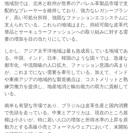
地域別では、北米と欧州が世界のアパレル革製品市場で支
配的なプレーヤーを維持しており、強力なレガシーブラン
ド、高い可処分所得、強固なファッションエコシステムに
支えられている。これらの地域はまた、持続可能な皮革代
替品とサーキュラーファッションへの取り組みに対する需
要の増加を目の当たりにしている。
しかし、アジア太平洋地域は最も急成長している地域であ
る。中国、インド、日本、韓国のような国々では、急速な
都市化、中流階級の人口拡大、ファッション意識の高まり
が、これまでにない需要を牽引している。加えて、インド
や東南アジアの地域的な製造拠点は、コストメリットと熟
練労働力を提供し、地産地消と輸出能力の双方に貢献して
いる。
南米も有望な市場であり、ブラジルは皮革生産と国内消費
で先頭を走っている。中東とアフリカは、現在のところ規
模は小さいが、特に若い人口の増加と所得水準の上昇を原
動力とする高級小売とフォーマルウェアにおいて、未開拓