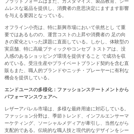
プラットフォームはまた、カスタマイズ、製品教育、シー
ムレスな返品を提供し、消費者の意思決定にますます影響
を与える要因となっている。
オフライン小売は、特に新興市場において依然とし て重
要ではあるものの、運営コストの上昇や消費者の 足の向
きの変化といった課題に直面している。しかし、体験型の
実店舗、特に高級ブティックやコンセプ トストアは、没
入感のあるショッピング環境を提供すること で成功を収
めている。受注生産やプライベートブランド契約を含む直
販もまた、職人的ブランドやニッチ・プレーヤーに有利な
機会を提供している。
エンドユースの多様化：ファッションステートメントから
パフォーマンスウェアへ
レザーアパレル市場は、多様な最終用途に対応している。
ファッション分野は、季節トレンド、インフルエンサーマ
ーケティング、ソーシャルメディアが牽引し、当然ながら
支配的である。伝統的な職人技と現代的なデザインをシー