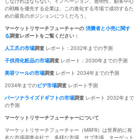
しなければならない。イノベーション、透明性、顧客中心
の戦略を優先する企業は、この進化する市場で成功するた
めの最良のポジションにつくだろう。
マーケットリサーチフューチャーの
消費者と小売に関す
る
調査レポートをご覧ください：
人工爪の市場
調査
レポート：2032年までの予測
子供用化粧品の市場
調査
レポート：2030年までの予測
美容ツールの市場
調査
レポート 2034年までの予測
2034年までの
ビデ市場
調査
レポート予測
パーソナライズドギフトの市場
調査
レポート 2032年まで
の予測
マーケットリサーチフューチャーについて
マーケットリサーチフューチャー（MRFR）は世界的に有
名な市場調査会社で、多様な市場、サブ市場、ターゲット