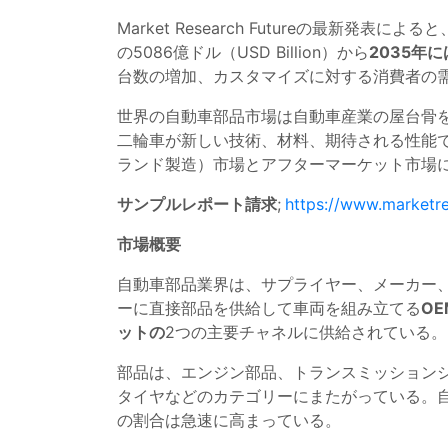
Market Research Futureの最新発表
の5086億ドル（USD Billion）から
2035年には
台数の増加、カスタマイズに対する消費者の
世界の自動車部品市場は自動車産業の屋台骨
二輪車が新しい技術、材料、期待される性能
ランド製造）市場とアフターマーケット市場
サンプルレポート請求
;
https://www.marketr
市場概要
自動車部品業界は、サプライヤー、メーカー
ーに直接部品を供給して車両を組み立てる
OE
ットの
2つの主要チャネルに供給されている。
部品は、エンジン部品、トランスミッション
タイヤなどのカテゴリーにまたがっている。
の割合は急速に高まっている。