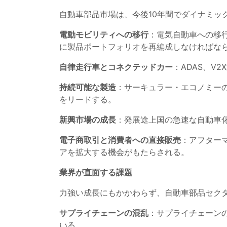
自動車部品市場は、今後10年間でダイナミッ
電動モビリティへの移行
：電気自動車への移
に製品ポートフォリオを再編成しなければな
自律走行車とコネクテッドカー
：ADAS、V
持続可能な製造
：サーキュラー・エコノミー
をリードする。
新興市場の成長
：発展途上国の急速な自動車
電子商取引と消費者への直接販売
：アフター
アを拡大する機会がもたらされる。
業界が直面する課題
力強い成長にもかかわらず、自動車部品セク
サプライチェーンの混乱
：サプライチェーン
いる。