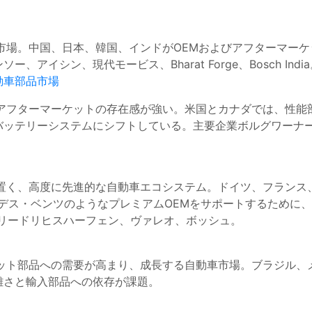
市場。中国、日本、韓国、インドがOEMおよびアフターマー
イシン、現代モービス、Bharat Forge、Bosch Indi
動車部品市場
アフターマーケットの存在感が強い。米国とカナダでは、性能
バッテリーシステムにシフトしている。主要企業ボルグワーナ
置く、高度に先進的な自動車エコシステム。ドイツ、フランス
デス・ベンツのようなプレミアムOEMをサポートするために、
フリードリヒスハーフェン、ヴァレオ、ボッシュ。
ット部品への需要が高まり、成長する自動車市場。ブラジル、
雑さと輸入部品への依存が課題。