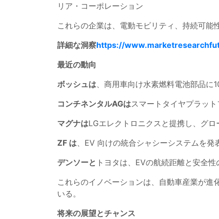
リア・コーポレーション
これらの企業は、電動モビリティ、持続可能性
詳細な洞察
https://www.marketresearchfu
最近の動向
ボッシュは
、商用車向け水素燃料電池部品に1
コンチネンタルAGは
スマートタイヤプラット
マグナは
LGエレクトロニクスと提携し、グロ
ZF は
、EV 向けの統合シャシーシステムを
デンソーと
トヨタは、EVの航続距離と安全
これらのイノベーションは、自動車産業が進
いる。
将来の展望とチャンス