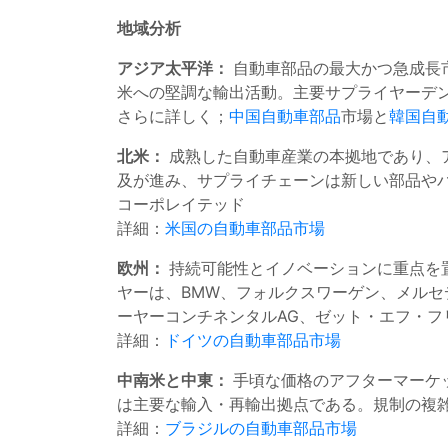
地域分析
アジア太平洋：
自動車部品の最大かつ急成長
米への堅調な輸出活動。主要サプライヤーデンソー、ア
さらに詳しく；
中国自動車部品
市場と
韓国自
北米：
成熟した自動車産業の本拠地であり、
及が進み、サプライチェーンは新しい部品や
コーポレイテッド
詳細：
米国の自動車部品市場
欧州：
持続可能性とイノベーションに重点を
ヤーは、BMW、フォルクスワーゲン、メルセ
ーヤーコンチネンタルAG、ゼット・エフ・
詳細：
ドイツの自動車部品市場
中南米と中東：
手頃な価格のアフターマーケ
は主要な輸入・再輸出拠点である。規制の複
詳細：
ブラジルの自動車部品市場