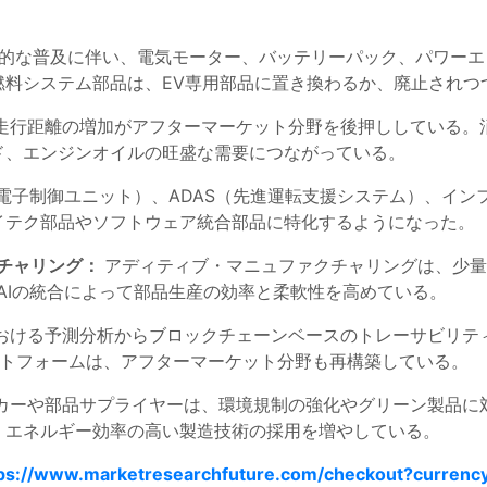
的な普及に伴い、電気モーター、バッテリーパック、パワーエ
燃料システム部品は、EV専用部品に置き換わるか、廃止されつ
走行距離の増加がアフターマーケット分野を後押ししている。
ド、エンジンオイルの旺盛な需要につながっている。
（電子制御ユニット）、ADAS（先進運転支援システム）、イ
イテク部品やソフトウェア統合部品に特化するようになった。
クチャリング：
アディティブ・マニュファクチャリングは、少量
とAIの統合によって部品生産の効率と柔軟性を高めている。
おける予測分析からブロックチェーンベースのトレーサビリテ
ットフォームは、アフターマーケット分野も再構築している。
カーや部品サプライヤーは、環境規制の強化やグリーン製品に
、エネルギー効率の高い製造技術の採用を増やしている。
ps://www.marketresearchfuture.com/checkout?currenc