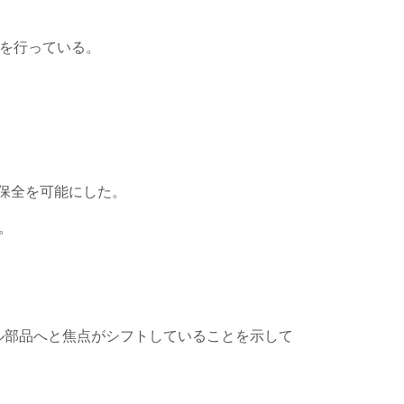
資を行っている。
保全を可能にした。
。
ル部品へと焦点がシフトしていることを示して