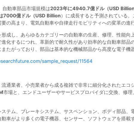
によると、自動車部品市場規模は
2023年に4940.7億ドル（USD Billio
7000億ドル（USD Billion
）に成長すると予測されている。
需要の高まり、電気自動車や自律走行モビリティへの変革の進
を形成し、あらゆるカテゴリーの自動車の生産、修理、性能向
で進化するにつれ、革新的で耐久性があり効率的な自動車部品の
にまたがっており、部品は基本的な機械部品から高度な電子機
esearchfuture.com/sample_request/11564
、流通業者、小売業者から成る複雑で非常に細分化されたエコ
M
市場と、エンドユーザーやサービスプロバイダに交換、修理
システム、ブレーキシステム、サスペンション、ボディ部品、
自動車がより多くの電子機器、センサー、ソフトウェアを搭載