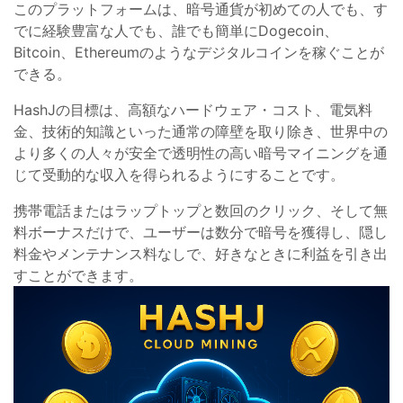
このプラットフォームは、暗号通貨が初めての人でも、す
でに経験豊富な人でも、誰でも簡単にDogecoin、
Bitcoin、Ethereumのようなデジタルコインを稼ぐことが
できる。
HashJの目標は、高額なハードウェア・コスト、電気料
金、技術的知識といった通常の障壁を取り除き、世界中の
より多くの人々が安全で透明性の高い暗号マイニングを通
じて受動的な収入を得られるようにすることです。
携帯電話またはラップトップと数回のクリック、そして無
料ボーナスだけで、ユーザーは数分で暗号を獲得し、隠し
料金やメンテナンス料なしで、好きなときに利益を引き出
すことができます。