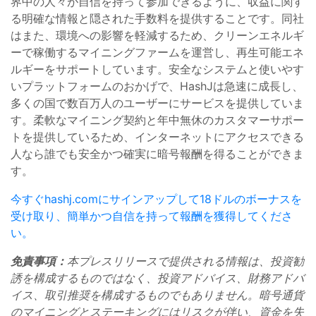
界中の人々が自信を持って参加できるように、収益に関す
る明確な情報と隠された手数料を提供することです。同社
はまた、環境への影響を軽減するため、クリーンエネルギ
ーで稼働するマイニングファームを運営し、再生可能エネ
ルギーをサポートしています。安全なシステムと使いやす
いプラットフォームのおかげで、HashJは急速に成長し、
多くの国で数百万人のユーザーにサービスを提供していま
す。柔軟なマイニング契約と年中無休のカスタマーサポー
トを提供しているため、インターネットにアクセスできる
人なら誰でも安全かつ確実に暗号報酬を得ることができま
す。
今すぐhashj.comにサインアップして18ドルのボーナスを
受け取り、簡単かつ自信を持って報酬を獲得してくださ
い。
免責事項：
本プレスリリースで提供される情報は、投資勧
誘を構成するものではなく、投資アドバイス、財務アドバ
イス、取引推奨を構成するものでもありません。暗号通貨
のマイニングとステーキングにはリスクが伴い、資金を失