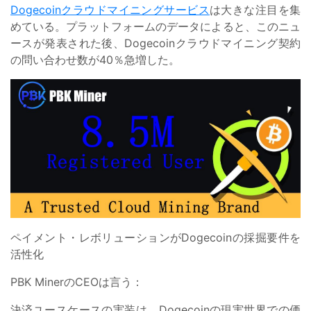
Dogecoinクラウドマイニングサービス
は大きな注目を集
めている。プラットフォームのデータによると、このニュ
ースが発表された後、Dogecoinクラウドマイニング契約
の問い合わせ数が40％急増した。
ペイメント・レボリューションがDogecoinの採掘要件を
活性化
PBK MinerのCEOは言う：
決済ユースケースの実装は、Dogecoinの現実世界での価