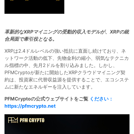
革新的なXRPマイニングの受動的収入モデルが、XRPの統
合局面で牽引役となる。
XRPは2.4ドルレベルの強い抵抗に直面し続けており、ネ
ットワーク活動の低下、先物金利の縮小、弱気なテクニカ
ル指標の中、先月2ドルを割り込みました。しかし、
PFMCryptoが新たに開始したXRPクラウドマイニング契
約は、投資家に代替収益源を提供することで、エコシステ
ムに新たなエネルギーを注入しています。
PFMCryptoの公式ウェブサイトをご覧
ください：
https://pfmcrypto.net