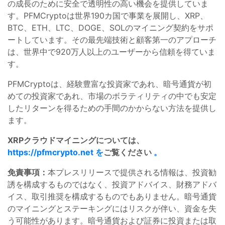
の成長のために安全で透明性の高い機会を提供していま
す。PFMCryptoは世界190カ国で事業を展開し、XRP、
BTC、ETH、LTC、DOGE、SOLのマイニング契約をサポ
ートしています。その最先端技術と顧客第一のアプローチ
は、世界中で920万人以上のユーザーから信頼を得ていま
す。
PFMCryptoは、経験豊富な投資家であれ、暗号通貨が初
めての投資家であれ、市場のボラティリティの中でも安定
したリターンを得るための手間のかからない方法を提供し
ます。
XRPクラウドマイニングについては、
https://pfmcrypto.net を
ご覧ください
。
免責事項：
本プレスリリースで提供される情報は、投資勧
誘を構成するものではなく、投資アドバイス、財務アドバ
イス、取引推奨を構成するものでもありません。暗号通貨
のマイニングとステーキングにはリスクが伴い、資金を失
う可能性があります。暗号通貨および証券に投資または取