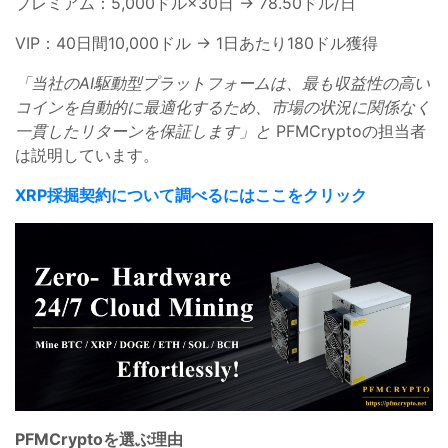
プレミアム：5,000ドル×30日 → 78.50ドル/日
VIP：40日間10,000ドル → 1日あたり180ドル獲得
「当社のAI駆動型プラットフォームは、最も収益性の高い
コインを自動的に最適化するため、市場の状況に関係なく
一貫したリターンを保証します」と
PFMCryptoの担当者
は説明しています。
XRP採掘契約について調べるにはここをクリック
PFMCryptoを選ぶ理由