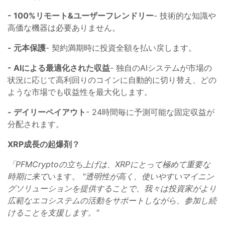
- 100%リモート&ユーザーフレンドリー
- 技術的な知識や
高価な機器は必要ありません。
- 元本保護
- 契約満期時に投資全額を払い戻します。
- AIによる最適化された収益
- 独自のAIシステムが市場の
状況に応じて高利回りのコインに自動的に切り替え、どの
ような市場でも収益性を最大化します。
- デイリーペイアウト
- 24時間毎に予測可能な固定収益が
分配されます。
XRP成長の起爆剤？
「PFMCryptoの立ち上げは、XRPにとって極めて重要な
時期に来て
います。
"透明性が高く、使いやすいマイニン
グソリューションを提供することで、我々は投資家がより
広範なエコシステムの活動をサポートしながら、参加し続
けることを支援します。"