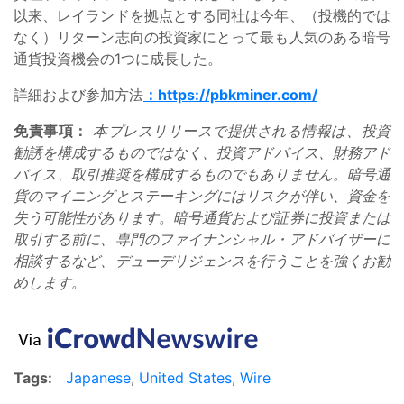
以来、レイランドを拠点とする同社は今年、（投機的では
なく）リターン志向の投資家にとって最も人気のある暗号
通貨投資機会の1つに成長した。
詳細および参加方法
：https://pbkminer.com/
免責事項：
本プレスリリースで提供される情報は、投資
勧誘を構成するものではなく、投資アドバイス、財務アド
バイス、取引推奨を構成するものでもありません。暗号通
貨のマイニングとステーキングにはリスクが伴い、資金を
失う可能性があります。暗号通貨および証券に投資または
取引する前に、専門のファイナンシャル・アドバイザーに
相談するなど、デューデリジェンスを行うことを強くお勧
めします。
Tags:
Japanese
,
United States
,
Wire