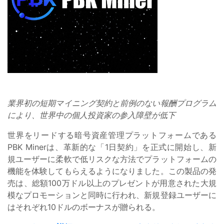
業界初の短期マイニング契約と前例のない報酬プログラム
により、世界中の個人投資家の参入障壁が低下
世界をリードする暗号資産管理プラットフォームである
PBK Minerは、革新的な「1日契約」を正式に開始し、新
規ユーザーに柔軟で低リスクな方法でプラットフォームの
機能を体験してもらえるようになりました。この製品の発
売は、総額100万ドル以上のプレゼントが用意された大規
模なプロモーションと同時に行われ、新規登録ユーザーに
はそれぞれ10ドルのボーナスが贈られる。