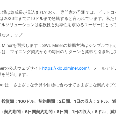
通貨市場は急成長が見込まれており、専門家の予測では、ビットコ
は2026年までに10ドルまで急騰すると言われています。私
イルソリューションは柔軟性と効率性を求めるユーザーにとって
簡単なステップ
 Minerを選択します：SWL Minerの採掘方法はシンプル
ムは、マイニング契約からの毎日のリターンと柔軟な引き出し
nerの公式ウェブサイト
https://kloudminer.com/、
メールアド
掘を開始します。
Minerは、さまざまな予算や目標に合わせてさまざまな契約オ
投資額：100ドル、契約期間：2日間、1日の収入：3ドル、満期
act】：投資額：契約期間：6日間契約期間：6日間、1日の収入：6ドル、