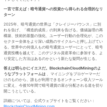
一言で言えば：暗号通貨への投資から得られる合理的なリ
ターン
2025年、暗号通貨の世界は「クレイジーバウンス」に別
れを告げ、「構造的成長」の到来を告げる。価値論理の再
構築、技術的基盤の強化、ユーザー行動の合理化が、この
セクター全体をより深い成熟のサイクルへと押し上げてい
る。世界中の何億人もの暗号通貨ユーザーにとって、暗号
通貨投機を越えて、このデジタル資産革命に参加する、よ
り安定した方法はあるのかという新たな疑問が生じる。
答えは明らかにイエスだ。BlockchainCloudMiningのよ
うなプラットフォームは
、マイニングをプロゲーマーだ
けのものから、誰もが利用できるオンチェーン収入ツール
に変え、今後10年間で暗号通貨の富が分配される道を切り
開こうとしている。
詳細については、公式ウェブサイトをご覧ください：
BlockchainCloudMining.com