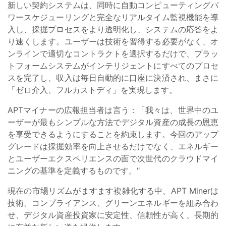
新しい契約システムは、同時に自動コンピューティングパ
ワースケジューリングと完全なリアルタイム監視機能を導
入し、採掘プロセスをより透明化し、システムの応答をよ
り速くします。ユーザーは技術を習得する必要がなく、オ
ンラインで適切なコントラクトを選択するだけで、プラッ
トフォームシステムがインテリジェントにすべてのプロセ
スを完了し、収入は毎日自動的に口座に決済され、まさに
「ゼロ介入、フルカストディ」を実現します。
APTマイナーの広報担当者は言う：「我々は、世界中のユ
ーザーが最もシンプルな方法でデジタル資産の成長の恩恵
を享受できるようにすることを約束します。今回のアップ
グレードは採掘効率を向上させるだけでなく、エネルギー
とユーザーエクスペリエンスの面で次世代のクラウドマイ
ニングの基準を定義するものです。"
現在の市場リズムがますます複雑化する中、APT Minerは
技術、コンプライアンス、グリーンエネルギーを組み合わ
せ、デジタル資産投資家に安定性、信頼性が高く、長期的