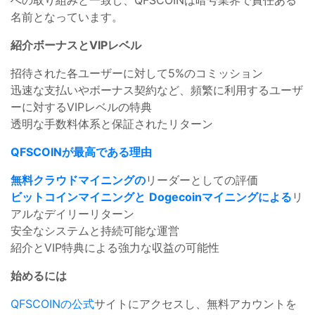
への取り組みと一致し、QFSCOINは暗号業界で責任ある
名前となっています。
紹介ボーナスとVIPレベル
招待された各ユーザーに対して5%のコミッション
迅速な支払いやボーナス契約など、頻繁に利用するユーザ
ーに対するVIPレベルの特典
透明な手数料体系と保証されたリターン
QFSCOINが最高である理由
無料クラウドマイニングの
リーダーとしての評価
ビットコインマイニングと
Dogecoinマイニングによる
リ
アルなデイリーリターン
安全なシステムと持続可能な運営
紹介とVIP特典による強力な収益の可能性
始めるには
QFSCOINの公式
サイトにアクセスし、無料アカウントを