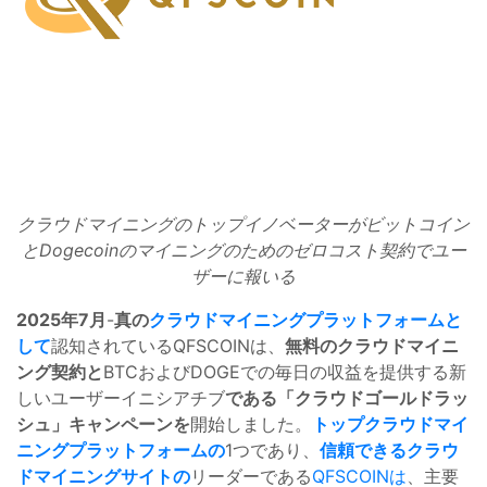
クラウドマイニングのトップイノベーターがビットコイン
とDogecoinのマイニングのためのゼロコスト契約でユー
ザーに報いる
2025年7月
-
真の
クラウドマイニングプラットフォームと
して
認知されているQFSCOINは、
無料のクラウドマイニ
ング契約と
BTCおよびDOGEでの毎日の収益を提供する新
しいユーザーイニシアチブ
である「クラウドゴールドラッ
シュ」キャンペーンを
開始しました。
トップクラウドマイ
ニングプラットフォームの
1つであり、
信頼できるクラウ
ドマイニングサイトの
リーダーである
QFSCOINは
、主要