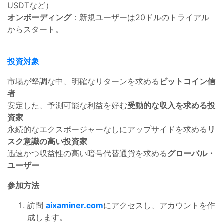
USDTなど）
オンボーディング
：新規ユーザーは20ドルのトライアル
からスタート。
投資対象
市場が堅調な中、明確なリターンを求める
ビットコイン信
者
安定した、予測可能な利益を好む
受動的な収入を求める投
資家
永続的なエクスポージャーなしにアップサイドを求める
リ
スク意識の高い投資家
迅速かつ収益性の高い暗号代替通貨を求める
グローバル・
ユーザー
参加方法
訪問
aixaminer.com
にアクセスし、アカウントを作
成します。