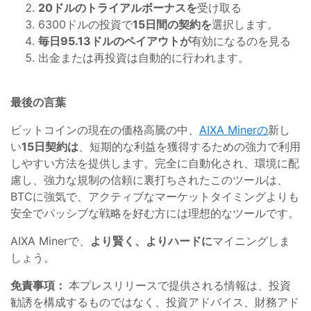
20ドルのトライアルボーナスを
受け取る
6300ドルの投資で
15日間の契約を
選択します。
毎日95.13ドルのペイアウトが
有効になるのを見る
出金または再投資は自動的に行われます。
最後の言葉
ビットコインの現在の価格高騰の中、
AIXA Minerの
新し
い
15日契約は
、短期的な利益を獲得するための強力で利用
しやすい方法を提供します。完全に自動化され、環境に配
慮し、強力な規制の信頼に裏打ちされたこのツールは、
BTCに強気で、アクティブなマーケットタイミングよりも
安全でパッシブな戦略を好む方には理想的なツールです。
AIXA Minerで、
より賢く、よりハードに
マイニングしま
しょう。
免責事項：
本プレスリリースで提供される情報は、投資
勧誘を構成するものではなく、投資アドバイス、財務アド