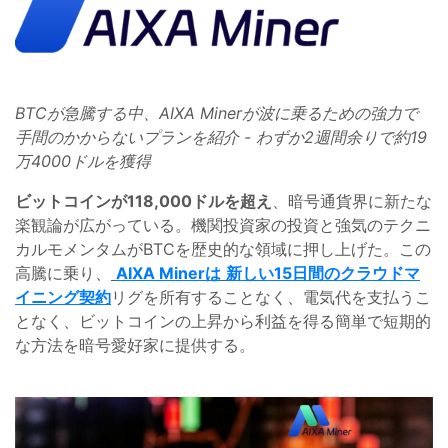
BTCが急騰する中、AIXA Minerが波に乗るための強力で
手間のかからないプランを紹介 - わずか2週間余りで約19
万4000ドルを獲得
ビットコインが118,000ドルを超え
、暗号通貨界に新たな
楽観論が広がっている。機関投資家の投資と強気のテクニ
カルモメンタムがBTCを歴史的な領域に押し上げた。この
高騰に乗り、
AIXA Minerは
新しい15日間のクラウドマ
イニング契約
リグを所有することなく、電気代を支払うこ
となく、ビットコインの上昇から利益を得る簡単で短期的
な方法を暗号愛好家に提供する。