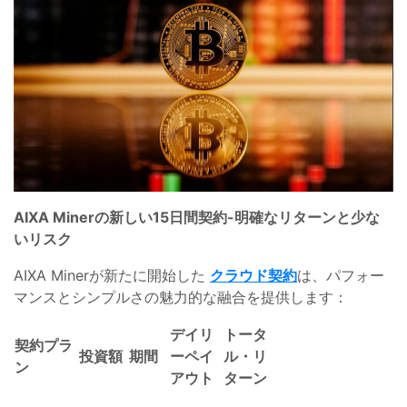
AIXA Minerの新しい15日間契約-明確なリターンと少な
いリスク
AIXA Minerが新たに開始した
クラウド契約
は、パフォー
マンスとシンプルさの魅力的な融合を提供します：
デイリ
トータ
契約プラ
投資額
期間
ーペイ
ル・リ
ン
アウト
ターン