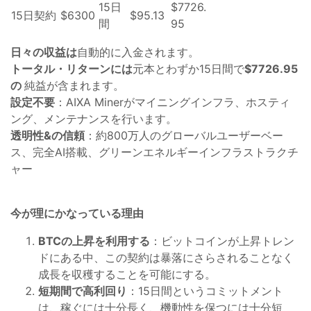
15日
$7726.
15日契約
$6300
$95.13
間
95
日々の収益は
自動的に入金されます。
トータル・リターンには
元本とわずか15日間で
$7726.95
の
純益が含まれます。
設定不要
：AIXA Minerがマイニングインフラ、ホスティ
ング、メンテナンスを行います。
透明性&の信頼
：約800万人のグローバルユーザーベー
ス、完全AI搭載、グリーンエネルギーインフラストラクチ
ャー
今が理にかなっている理由
BTCの上昇を利用する
：ビットコインが上昇トレン
ドにある中、この契約は暴落にさらされることなく
成長を収穫することを可能にする。
短期間で高利回り
：15日間というコミットメント
は、稼ぐには十分長く、機動性を保つには十分短