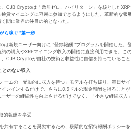
CJB Cryptoは「敷居ゼロ、ハイリターン」を核としたX
ル通貨マイニングに容易に参加できるようにした。革新的な報
瞬く間に業界の注目の的となった。
がら稼ぐ "第一歩
ptoは新規ユーザー向けに "登録報酬 "プログラムを開始した
約の購入やXRPマイニング収入の開始に直接利用できる。こ
CJB Cryptoが自社の技術と収益性に自信を持っているこ
ことのない収入
ットフォームの「受動的に収入を待つ」モデルを打ち破り、毎日
インインするだけで、さらに0.6ドルの現金報酬を得ること
ユーザーの継続性を向上させるだけでなく、「小さな継続収入
段階的報酬を享受
の機会を共有することを奨励するため、段階的な招待報酬ポリシ