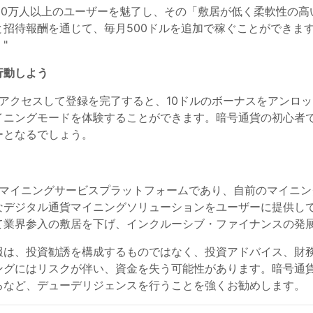
中で700万人以上のユーザーを魅了し、その「敷居が低く柔軟性
招待報酬を通じて、毎月500ドルを追加で稼ぐことができま
"
行動しよう
イトにアクセスして登録を完了すると、10ドルのボーナスをアン
ングモードを体験することができます。暗号通貨の初心者でもベ
ーとなるでしょう。
マイニングサービスプラットフォームであり、自前のマイニン
なデジタル通貨マイニングソリューションをユーザーに提供し
て業界参入の敷居を下げ、インクルーシブ・ファイナンスの発
報は、投資勧誘を構成するものではなく、投資アドバイス、財
ングにはリスクが伴い、資金を失う可能性があります。暗号通
るなど、デューデリジェンスを行うことを強くお勧めします。