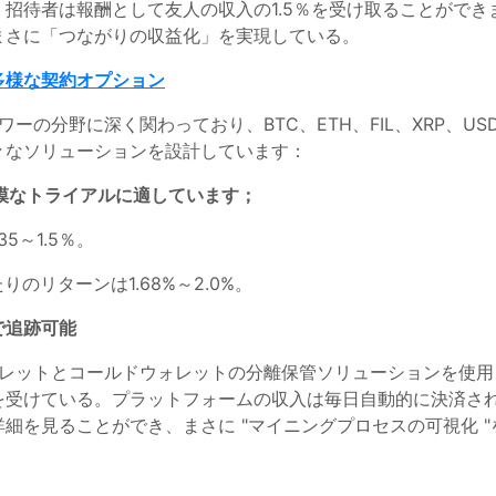
招待者は報酬として友人の収入の1.5％を受け取ることがで
まさに「つながりの収益化」を実現している。
多様な契約オプション
グパワーの分野に深く関わっており、BTC、ETH、FIL、XRP、
々なソリューションを設計しています：
模なトライアルに適しています；
5～1.5％。
のリターンは1.68%～2.0%。
で追跡可能
トウォレットとコールドウォレットの分離保管ソリューションを
受けている。プラットフォームの収入は毎日自動的に決済され
細を見ることができ、まさに "マイニングプロセスの可視化 