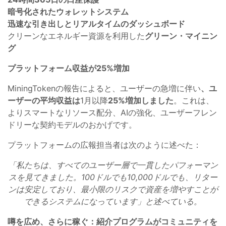
暗号化されたウォレットシステム
迅速な引き出しとリアルタイムのダッシュボード
クリーンなエネルギー資源を利用した
グリーン・マイニン
グ
プラットフォーム収益が25%増加
MiningTokenの報告によると、ユーザーの急増に伴い
、ユ
ーザーの平均収益は
1月以降
25%増加しました
。これは、
よりスマートなリソース配分、AIの強化、ユーザーフレン
ドリーな契約モデルのおかげです。
プラットフォームの広報担当者は次のように述べた：
「私たちは、すべてのユーザー層で一貫したパフォーマン
スを見てきました。100ドルでも10,000ドルでも、リター
ンは安定しており、最小限のリスクで資産を増やすことが
できるシステムになっています」と述べている。
噂を広め、さらに稼ぐ：紹介プログラムがコミュニティを