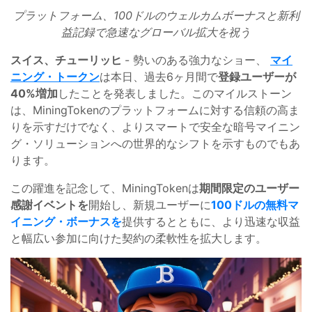
プラットフォーム、100ドルのウェルカムボーナスと新利
益記録で急速なグローバル拡大を祝う
スイス、チューリッヒ
- 勢いのある強力なショー、
マイ
ニング・トークン
は本日、過去6ヶ月間で
登録ユーザーが
40%増加
したことを発表しました。このマイルストーン
は、MiningTokenのプラットフォームに対する信頼の高ま
りを示すだけでなく、よりスマートで安全な暗号マイニン
グ・ソリューションへの世界的なシフトを示すものでもあ
ります。
この躍進を記念して、MiningTokenは
期間限定のユーザー
感謝イベントを
開始し、新規ユーザーに
100ドルの無料マ
イニング・ボーナスを
提供するとともに、より迅速な収益
と幅広い参加に向けた契約の柔軟性を拡大します。