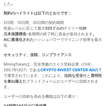
した
。
契約のハイライトは以下のとおりです：
5日間、10日間、30日間の契約期間
投資レベルに応じて最大
525ドルの
デイリー報酬
元本保護構造-
各期間の終了時に資金が返却されます
。
AIに最適化された
ハッシュパワーでマイニング効率を最大
化
セキュリティ、信頼、コンプライアンス
MiningTokenは、完全準拠のスイス登録企業（CHE-
260.781.827）である
CRYPTO INVEST CENTER AGの
下
で運営されています。これにより、
法的な安全
性と
透明性
を兼ね備えた
プラットフォームがユーザーに信頼されま
す。
ユーザーの信頼を高める機能は以下の通り：
24時間365日の口座保護