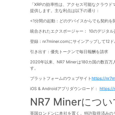
「XRPの効率性は、アクセス可能なクラウドマ
提供します。主な利点は以下の通り：
<1分間の起動：どのデバイスからでも契約を
統合されたエクスポージャー： 10のデジタ
登録：nr7miner.comにサインアップして1
引き出す：優先トークンで毎日報酬を請求
2020年以来、NR7 Minerは180カ
す。
プラットフォームのウェブサイト
https://nr7
iOS & Androidアプリダウンロード：
https:/
NR7 Minerにつ
英国ロンドンに本社を置く。特許取得済みの