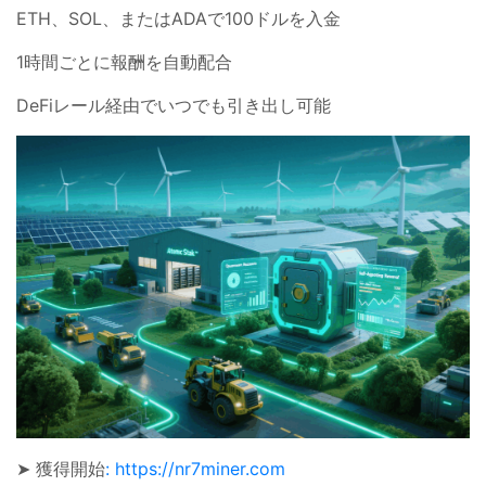
ETH、SOL、またはADAで100ドルを入金
1時間ごとに報酬を自動配合
DeFiレール経由でいつでも引き出し可能
➤ 獲得開始
: https://nr7miner.com