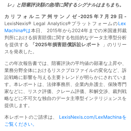
レ」と陪審評決額の急増に関するシグナルはまちまち。
カリフォルニア州サンノゼ-2025年7月29日-
LexisNexis® Legal Analytics®プラットフォームの
Lex
Machina®は
本日、
2015年から2024年までの米国連邦裁
判所における損害賠償に関する包括的なデータ主導型分析
を提供する
「2025年損害賠償訴訟レポート
」のリリー
スを発表した。
この年次報告書では、陪審評決の平均値の顕著な上昇や、
業務分野全体におけるリスクプロファイルの変化など、訴
訟戦略に影響を与える主要トレンドが明らかにされていま
す。本レポートは、法律事務所、企業内弁護士、保険専門
家などに、リスク評価、クレーム評価、和解交渉、裁判戦
略などに不可欠な独自のデータ主導型インテリジェンスを
提供します。
本レポートのご請求は、
LexisNexis.com/LexMachinaを
ご覧
ください。