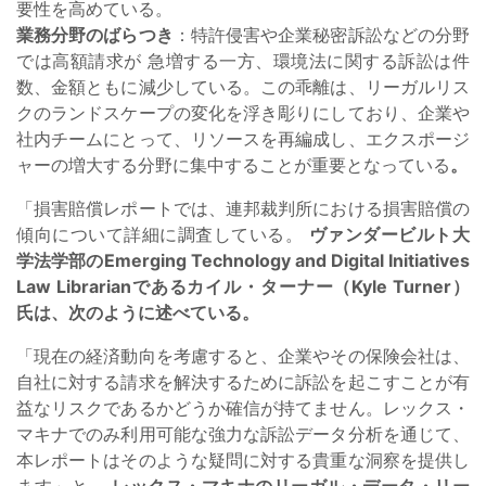
要性を高めている。
業務分野のばらつき
：特許侵害や企業秘密訴訟などの分野
では高額請求が
急増する一方、環境法に関する訴訟は件
数、金額ともに減少している。この乖離は、リーガルリス
クのランドスケープの変化を浮き彫りにしており、企業や
社内チームにとって、リソースを再編成し、エクスポージ
ャーの増大する分野に集中することが重要となっている
。
「損害賠償レポートでは、連邦裁判所における損害賠償の
傾向について詳細に調査している。
ヴァンダービルト大
学法学部のEmerging Technology and Digital Initiatives
Law Librarianであるカイル・ターナー（Kyle Turner）
氏は、次のように述べている。
「現在の経済動向を考慮すると、企業やその保険会社は、
自社に対する請求を解決するために訴訟を起こすことが有
益なリスクであるかどうか確信が持てません。レックス・
マキナでのみ利用可能な強力な訴訟データ分析を通じて、
本レポートはそのような疑問に対する貴重な洞察を提供し
ます」と
、レックス・マキナのリーガル・データ・リー