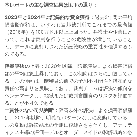
本レポートの主な調査結果は以下の通り：
2023年と2024年に記録的な賞金獲得
：過去2年間の平均
損害賠償額は、いずれも連邦裁判所でこれまでの最高額
（2016年）を100万ドル以上上回った。弁護士や企業にと
って、これは裁判を行うことの危険性が増していること
と、データに裏打ちされた訴訟戦略の重要性を強調するも
のである。
陪審評決の上昇
：2020年以降、陪審評決による損害賠償
額の平均は急上昇しており、この傾向はさらに加速してい
る。この傾向は、陪審員の前での予測不可能性と潜在的な
責任の高まりを反映しており、裁判チームは評決の傾向を
ベンチマークし、地域または裁判官固有のリスクを評価す
ることが不可欠である。
一貫性のない司法判断
：陪審以外の評決による損害賠償額
は、2017年以降、明確なパターンなしに変動している。
この変動は訴訟結果の予測に複雑さをもたらし、アナリテ
ィクス主導の評価モデルとオーダーメイドの和解戦略の必