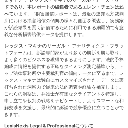
ドであり、本レポートの編集者であるエレン・チェンは述
べて
います。
"損害賠償レポートは、最近の連邦地方裁判
所における損害賠償の傾向の様々な側面を調査し、実務家
が訴訟結果を賢く評価するために利用できる網羅的で有意
義な分析損害賠償データを提供します。"
レックス・マキナのリーガル・
アナリティクス・プラッ
トフォームは、訴訟専門家がより多くの勝訴を勝ち取り、
より多くのビジネスを獲得できるようにします。法的予算
編成に情報を提供する正確なタイミング測定基準から、ト
ップ法律事務所や主要裁判官の傾向データに至るまで、レ
ックス・マキナは独自にカスタマイズされた、データに裏
打ちされた洞察力で従来の法的調査や経験を補完します。
これらの洞察は、弁護士が有望なクライアントを特定し、
申し立てや裁判の戦略をナビゲートし、よりスマートな和
解交渉を支援し、最終的に訴訟で競争優位に立つことがで
きます。
LexisNexis Legal & Professionalについて