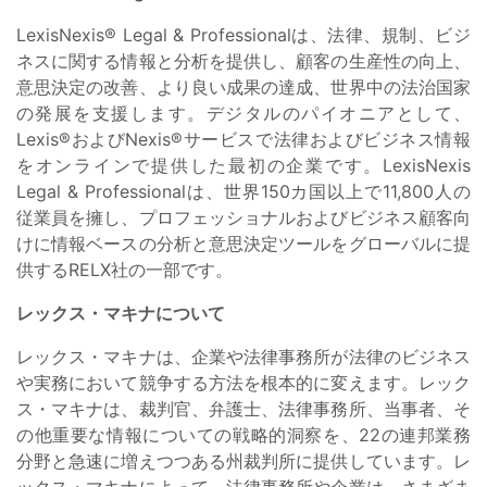
LexisNexis® Legal & Professionalは、法律、規制、ビジ
ネスに関する情報と分析を提供し、顧客の生産性の向上、
意思決定の改善、より良い成果の達成、世界中の法治国家
の発展を支援します。デジタルのパイオニアとして、
Lexis®およびNexis®サービスで法律およびビジネス情報
をオンラインで提供した最初の企業です。LexisNexis
Legal & Professionalは、世界150カ国以上で11,800人の
従業員を擁し、プロフェッショナルおよびビジネス顧客向
けに情報ベースの分析と意思決定ツールをグローバルに提
供するRELX社の一部です。
レックス・マキナについて
レックス・マキナは、企業や法律事務所が法律のビジネス
や実務において競争する方法を根本的に変えます。レック
ス・マキナは、裁判官、弁護士、法律事務所、当事者、そ
の他重要な情報についての戦略的洞察を、22の連邦業務
分野と急速に増えつつある州裁判所に提供しています。レ
ックス・マキナによって、法律事務所や企業は、さまざま