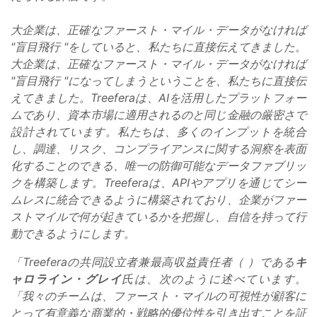
大企業は、正確なファースト・マイル・データがなければ
"盲目飛行 "をしていると、私たちに直接伝えてきました。
大企業は、正確なファースト・マイル・データがなければ
"盲目飛行 "になってしまうということを、私たちに直接伝
えてきました。Treeferaは、AIを活用したプラットフォー
ムであり、資本市場に適用されるのと同じ金融の厳密さで
設計されています。私たちは、多くのインプットを統合
し、調達、リスク、コンプライアンスに関する洞察を表面
化することのできる、唯一の防御可能なデータファブリッ
クを構築します。Treeferaは、APIやアプリを通じてシー
ムレスに統合できるように構築されており、企業がファー
ストマイルで何が起きているかを把握し、自信を持って行
動できるようにします。
「Treeferaの共同設立者兼最高収益責任者（ ）である
キ
ャロライン・グレイ
氏は、次のように述べています。
「我々のチームは、ファースト・マイルの可視性が顧客に
とって有意義な商業的・戦略的優位性を引き出すことを証