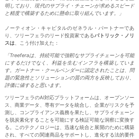
明しており、現代のサプライ・チェーンが求めるスピード
と精度で構築するために懸命に取り組んでいます。」
ノーティオン・キャピタルのゼネラル・パートナーであ
り、ツリーフェラのリード投資家である
パトリック・ノリ
スは
、こう付け加えた：
「Treeferaは、持続可能で強靭なサプライチェーンを可能
にするだけでなく、利益を生むインフラを構築していま
す。ガートナー・クールベンダーに認定されたことは、問
題の緊急性とソリューションの質の両方を反映しており、
評価に値すると思います。
ツリーフェラのAI対応プラットフォームは、オープンソー
ス、商業データ、専有データを統合し、企業がリスクを予
測し、コンプライアンス義務を果たし、サプライチェーン
を脱炭素化することを可能にする検証可能な洞察に変換す
る。このテクノロジーは、迅速な統合と展開のために構築
され、すべての関連商品をサポートし、進化する法的要件