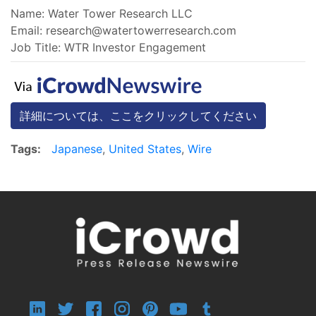
Name: Water Tower Research LLC
Email:
research@watertowerresearch.com
Job Title: WTR Investor Engagement
詳細については、ここをクリックしてください
Tags:
Japanese
,
United States
,
Wire