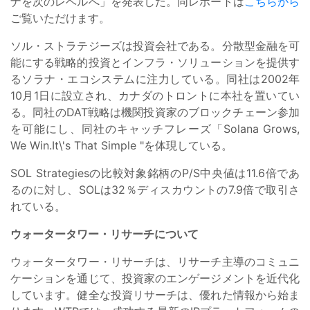
ナを次のレベルへ」を発表した。同レポートは
こちらから
ご覧いただけます。
ソル・ストラテジーズは投資会社である。分散型金融を可
能にする戦略的投資とインフラ・ソリューションを提供す
るソラナ・エコシステムに注力している。同社は2002年
10月1日に設立され、カナダのトロントに本社を置いてい
る。同社のDAT戦略は機関投資家のブロックチェーン参加
を可能にし、同社のキャッチフレーズ「Solana Grows,
We Win.It\'s That Simple "を体現している。
SOL Strategiesの比較対象銘柄のP/S中央値は11.6倍であ
るのに対し、SOLは32％ディスカウントの7.9倍で取引さ
れている。
ウォータータワー・リサーチについて
ウォータータワー・リサーチは、リサーチ主導のコミュニ
ケーションを通じて、投資家のエンゲージメントを近代化
しています。健全な投資リサーチは、優れた情報から始ま