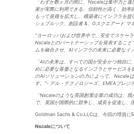
「わずか数ヶ月の間に、Nscaleは集中力
家が実際に利用できる、信頼性が高く、効率的
もって規模を拡大し、構築者にインフラを提供
シェブルック、創設者 &、Gスクエアード マ
"ヨーロッパおよび世界中で、安全でスケーラ
Nscaleとのパートナーシップを発表するこ
ムを融合させ、AIインフラの未来に必要なイ
「AIの未来は、すべての国が安全かつ独自
めに必要な基盤となるインフラとサービスを
のAIソリューションの力によって、Nsca
す。"- デル・テクノロジーズ、EMEAプレ
「Nscaleのような英国創業企業の成功は
で、英国が国際的に競争し、成長を促進し、国
Goldman Sachs & Co.LLCは、今
Nscaleについて