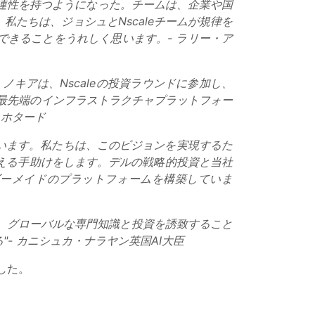
関連性を持つようになった。チームは、企業や国
たちは、ジョシュとNscaleチームが規律を
できることをうれしく思います。- ラリー・ア
キアは、Nscaleの投資ラウンドに参加し、
eの最先端のインフラストラクチャプラットフォー
・ホタード
います。私たちは、このビジョンを実現するた
える手助けをします。デルの戦略的投資と当社
ーダーメイドのプラットフォームを構築していま
す。グローバルな専門知識と投資を誘致すること
- カニシュカ・ナラヤン英国AI大臣
ました。