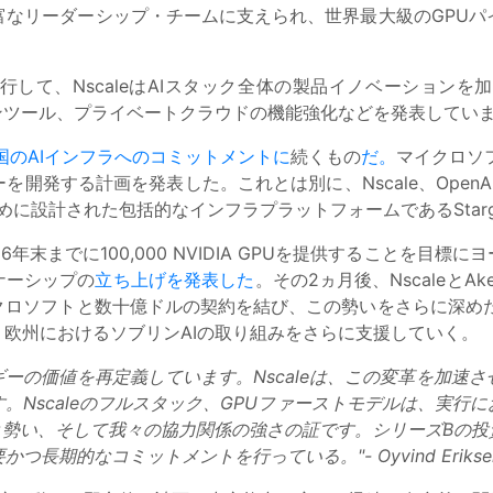
富なリーダーシップ・チームに支えられ、世界最大級のGPUパ
行して、NscaleはAIスタック全体の製品イノベーション
ーションツール、プライベートクラウドの機能強化などを発表してい
国のAIインフラへのコミットメントに
続くもの
だ。
マイクロソフ
開発する計画を発表した。これとは別に、Nscale、OpenA
めに設計された包括的なインフラプラットフォームであるStarg
26年末までに100,000 NVIDIA GPUを提供することを目
トナーシップの
立ち上げを発表した
。その2ヵ月後、Nscaleと
クロソフトと数十億ドルの契約を結び、この勢いをさらに深めた。
、欧州におけるソブリンAIの取り組みをさらに支援していく。
ギーの価値を再定義しています。Nscaleは、この変革を加速
。Nscaleのフルスタック、GPUファーストモデルは、実行
ンと勢い、そして我々の協力関係の強さの証です。シリーズBの
期的なコミットメントを行っている。"- Oyvind Erikse