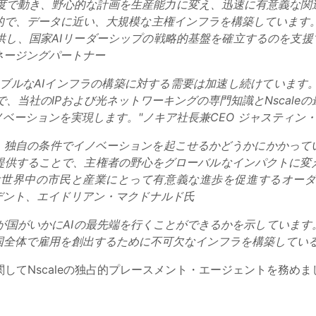
と速度で動き、野心的な計画を生産能力に変え、迅速に有意義な
で、データに近い、大規模な主権インフラを構築しています。私
し、国家AIリーダーシップの戦略的基盤を確立するのを支援
ネージングパートナー
ブルなAIインフラの構築に対する需要は加速し続けています。ノ
とで、当社のIPおよび光ネットワーキングの専門知識とNscal
ノベーションを実現します。"ノキア社長兼CEO ジャスティン
に、独自の条件でイノベーションを起こせるかどうかにかかって
提供することで、主権者の野心をグローバルなインパクトに変
leは世界中の市民と産業にとって有意義な進歩を促進するオ
ジデント、エイドリアン・マクドナルド氏
、我が国がいかにAIの最先端を行くことができるかを示していま
全体で雇用を創出するために不可欠なインフラを構築している"
回の増資に関してNscaleの独占的プレースメント・エージェントを務め