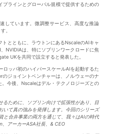
イプラインとグローバル規模で提供するための
を加速しています。微調整サービス、高度な推論
ます。
トとともに、ラウトンにあるNscaleのAIキャ
I、NVIDIAは、特にソブリンワークロードに焦
ate UKを共同で設立すると発表した。
標にヨーロッパ初のハイパースケールAIを起動するた
Akerのジョイントベンチャーは、ノルウェーのナ
今後、Nscaleはデル・テクノロジーズとの
させるために、ソブリン向けで拡張性があり、目
において真の強みを発揮します。今回のシリーズ
投資と合弁事業の両方を通じて、我々はAIの時代
n、アーカーASA社長、& CEO