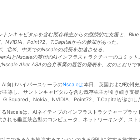
トンキャピタルを含む既存株主からの継続的な支援と、Blue
DIA、Point72、T.Capitalからの参加があった。
北米、中東でのNscaleの成長を加速させる。
penAIとNscaleの英国のAIインフラストラクチャーのコ
cale Aker ASAの合弁事業の最近の発表を、次のとおりで
-
AI向けハイパースケーラの
Nscaleは
本日、英国および欧州史
し、サントンキャピタルを含む既存株主が引き続き支援したほか、Blu
pany、G Squared、Nokia、NVIDIA、Point72、T.Capitalが参加
Nscaleは、AIネイティブのインフラストラクチャープラット
供される垂直統合型のコンピュータ、ネットワーキング、ストレ
場の1つであるAIを推進するエンジンであるGPUに対する急