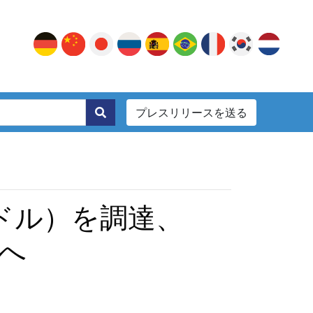
プレスリリースを送る
。
億ドル）を調達、
速へ