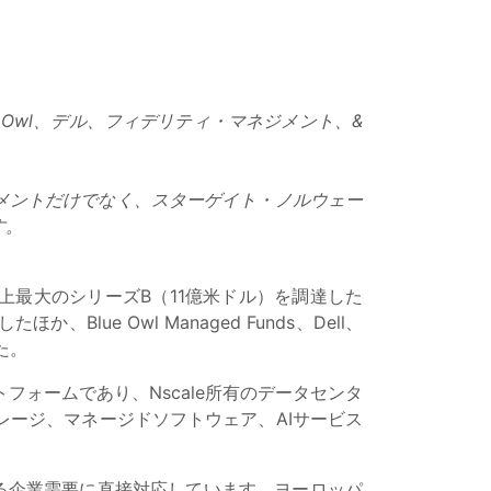
 Owl、デル、フィデリティ・マネジメント、&
ミットメントだけでなく、スターゲイト・ノルウェー
す。
上最大のシリーズB（11億米ドル）を調達した
e Owl Managed Funds、Dell、
した。
フォームであり、Nscale所有のデータセンタ
ージ、マネージドソフトウェア、AIサービス
増する企業需要に直接対応しています。ヨーロッパ