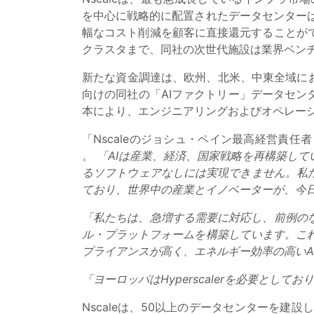
を中心に戦略的に配置されたデータセンターは
幅なコスト削減を顧客に直接還元することが
クラスタまで、同社の次世代施設は業界ベン
新たな資金調達は、欧州、北米、中東全域におけるNs
向けの同社の「AIファクトリー」データセン
本により、エンジニアリングおよびオペレー
「Nscaleのジョシュ・ペイン最高経営責任者
。
「AIは産業、経済、国家戦略を再構築して
るソフトウェアなしには実現できません。私
ており、世界中の産業とイノベーターが、今
「私たちは、急増する需要に対応し、前例の
ル・プラットフォームを構築しています。これ
プライアンスが高く、エネルギー効率の高いA
「ヨーロッパはHyperscalerを必要として
Nscaleは、50以上のデータセンターを