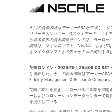
今回の資金調達はアーカーASAが主導し、サン
リサーチカンパニー、Gスクエアード、ノキア、NVI
応募者多数の資金調達ラウンドは、ヨーロッパ、
調達は、マイクロソフト、NVIDIA、およびO
とマイクロソフトとの数十億ドルの契約を含むNs
英国ロンドン - 2025年9月25日08:00 BST 
と発表した。今回の資金調達はアーカーASAが主導
Fidelity Management & Research Com
英国に本社を置き、グローバルに事業を展開する
ーおよびコロケーションデータセンターで提
を提供している。
Nscaleは、最も急成長しているインフラ市