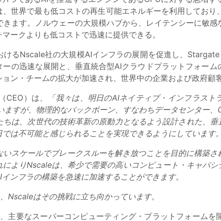
、世界で最も低コストの再生可能エネルギーを利用しており、N
できます。ノルウェーの大規模ハブから、レイテンシーに敏感
チマークよりも低コストで迅速に提供できる。
cale社の大規模AIインフラの展開を促進し、Stargate UK
ターの迅速な展開と、垂直統合型AIクラウドプラットフォー
ション・チームの拡大が加速され、世界中の企業および政府顧
（CEO）は、
「我々は、明日のAIネイティブ・インフラスト
いますが、物理的なバックボーン、すなわちデータセンター、
たちは、次世代の技術革新の原動力となるよう設計された、垂直
日では不可能と感じられることを実現できるようにしています
ないスケールでブレークスルーを解き放つことを目的に構築さ
によりNscaleは、希少で需要の高いコンピュート・キャパ
Iインフラの構築を急速に加速することができます。
おり、Nscaleはその挑戦に立ち向かっています。
建設し、主要なスーパーコンピューティング・プラットフォーム