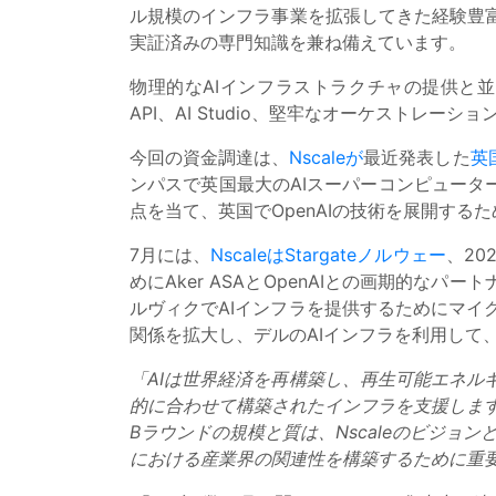
ル規模のインフラ事業を拡張してきた経験豊
実証済みの専門知識を兼ね備えています。
物理的なAIインフラストラクチャの提供と並
API、AI Studio、堅牢なオーケストレ
今回の資金調達は、
Nscaleが
最近発表した
英
ンパスで英国最大のAIスーパーコンピューターを
点を当て、英国でOpenAIの技術を展開するた
7月には、
NscaleはStargateノルウェー
、20
めにAker ASAとOpenAIとの画期的なパー
ルヴィクでAIインフラを提供するためにマイ
関係を拡大し、デルのAIインフラを利用して
「AIは世界経済を再構築し、再生可能エネル
的に合わせて構築されたインフラを支援します
Bラウンドの規模と質は、Nscaleのビジョ
における産業界の関連性を構築するために重要かつ長