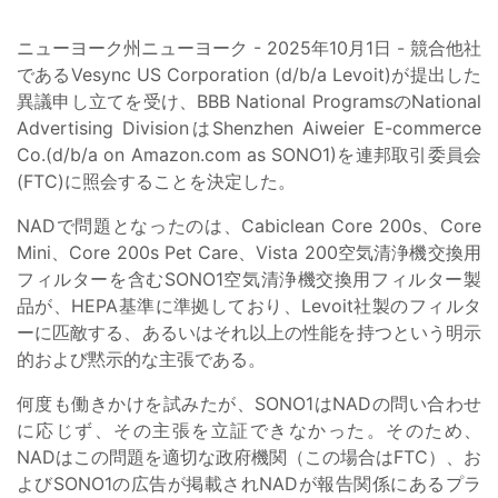
ニューヨーク州ニューヨーク - 2025年10月1日 - 競合他社
であるVesync US Corporation (d/b/a Levoit)が提出した
異議申し立てを受け、BBB National ProgramsのNational
Advertising DivisionはShenzhen Aiweier E-commerce
Co.(d/b/a on Amazon.com as SONO1)を連邦取引委員会
(FTC)に照会することを決定した。
NADで問題となったのは、Cabiclean Core 200s、Core
Mini、Core 200s Pet Care、Vista 200空気清浄機交換用
フィルターを含むSONO1空気清浄機交換用フィルター製
品が、HEPA基準に準拠しており、Levoit社製のフィルタ
ーに匹敵する、あるいはそれ以上の性能を持つという明示
的および黙示的な主張である。
何度も働きかけを試みたが、SONO1はNADの問い合わせ
に応じず、その主張を立証できなかった。そのため、
NADはこの問題を適切な政府機関（この場合はFTC）、お
よびSONO1の広告が掲載されNADが報告関係にあるプラ