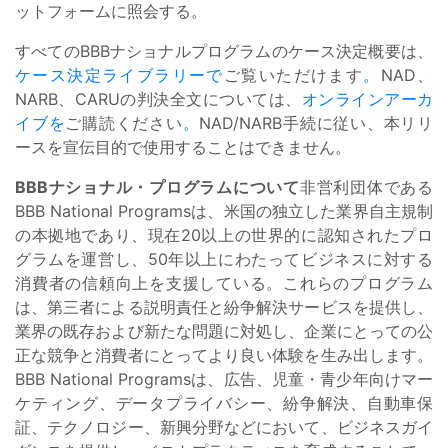
ットフォームに照会する。
すべてのBBBナショナルプログラムのケース決定概要は、
ケース決定ライブラリーで
ご覧いただけます
。
NAD、
NARB、CARUの判決全文については、
オンラインアーカ
イブを
ご購読ください
。
NAD/NARB手続に従い、本リリ
ースを宣伝目的で使用することはできません。
BBBナショナル・プログラムについて
非営利団体である
BBB National Programsは、米国の独立した業界自主規制
の本拠地であり、現在20以上の世界的に認知されたプロ
グラムを運営し、50年以上にわたってビジネスに対する
消費者の信頼向上を支援している。これらのプログラム
は、第三者による説明責任と紛争解決サービスを提供し、
業界の既存および新たな問題に対処し、企業にとっての公
正な競争と消費者にとってより良い体験を生み出します。
BBB National Programsは、広告、児童・青少年向けマー
ケティング、データプライバシー、紛争解決、自動車保
証、テクノロジー、新興分野などにおいて、ビジネスガイ