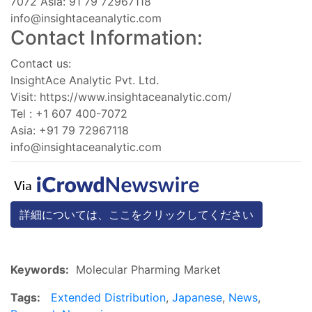
7072 Asia: 91 79 72967118
info@insightaceanalytic.com
Contact Information:
Contact us:
InsightAce Analytic Pvt. Ltd.
Visit: https://www.insightaceanalytic.com/
Tel : +1 607 400-7072
Asia: +91 79 72967118
info@insightaceanalytic.com
詳細については、ここをクリックしてください
Keywords:
Molecular Pharming Market
Tags:
Extended Distribution
,
Japanese
,
News
,