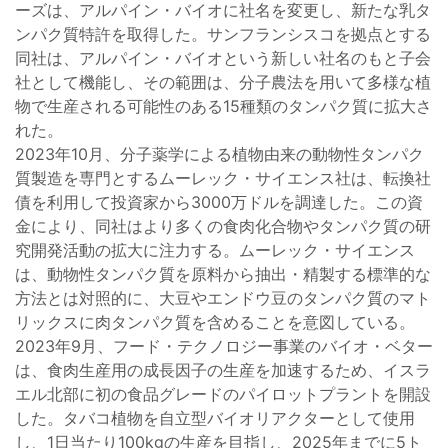
ーズは、アルパイン・バイオに社名を変更し、新たな乳タ
ンパク質特許を取得した。サンフランシスコを拠点とする
同社は、アルパイン・バイオという新しい社名のもと子会
社として機能し、その範囲は、分子農法を用いて多様な植
物で生産される可能性のある15種類のタンパク質に拡大さ
れた。
2023年10月、分子薬学による植物由来の動物性タンパク
質製造を専門とするムーレック・サイエンス社は、転換社
債を利用して投資家から3000万ドルを調達した。この資
金により、同社はより多くの食肉化合物やタンパク質の研
究開発活動の拡大に注力する。ムーレック・サイエンス
は、動物性タンパク質を原料から抽出・精製する標準的な
方法とは対照的に、大豆やエンドウ豆のタンパク質のマト
リックスに肉タンパク質を含めることを意図している。
2023年9月、フード・テクノロジー事業のバイオ・ベター
は、食肉生産用の成長因子の生産を加速するため、イスラ
エル北部に初の食品グレードのパイロットプラントを開設
した。タバコ植物を自立型バイオリアクターとして使用
し、1日当たり100kgの生産を目指し、2025年までに5ト