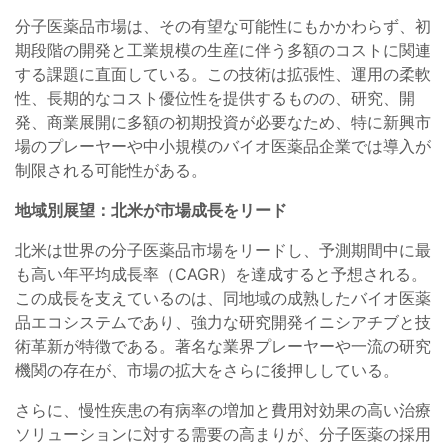
分子医薬品市場は、その有望な可能性にもかかわらず、初
期段階の開発と工業規模の生産に伴う多額のコストに関連
する課題に直面している。この技術は拡張性、運用の柔軟
性、長期的なコスト優位性を提供するものの、研究、開
発、商業展開に多額の初期投資が必要なため、特に新興市
場のプレーヤーや中小規模のバイオ医薬品企業では導入が
制限される可能性がある。
地域別展望：北米が市場成長をリード
北米は世界の分子医薬品市場をリードし、予測期間中に最
も高い年平均成長率（CAGR）を達成すると予想される。
この成長を支えているのは、同地域の成熟したバイオ医薬
品エコシステムであり、強力な研究開発イニシアチブと技
術革新が特徴である。著名な業界プレーヤーや一流の研究
機関の存在が、市場の拡大をさらに後押ししている。
さらに、慢性疾患の有病率の増加と費用対効果の高い治療
ソリューションに対する需要の高まりが、分子医薬の採用