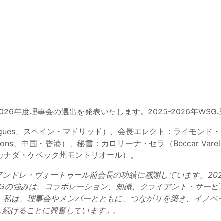
-2026年度理事会の選出を発表いたします。2025-2026年
ues、スペイン・マドリッド）、会長エレクト：ライモンド・プレモン
ns、中国・香港）、秘書：カロリーナ・セラ（Beccar Va
、カナダ・ケベック州モントリオール）。
ンドレ・ヴォートゥール前会長の功績に感謝しています。2025
SGの強みは、コラボレーション、知識、クライアント・サービ
。私は、理事会やメンバーとともに、つながりを築き、イノベ
し続けることに興奮しています」。