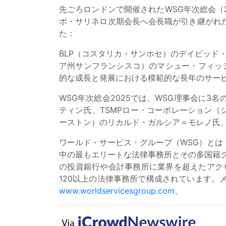
先ごろロンドンで開催されたWSG年次総会（
ボ・サリネロ次期会長へ会長職が引き継がれ
た：
BLP（コスタリカ・サンホセ）のデイビッド・グティエ
ア州サンフランシスコ）のマシュー・フィッシャ
的な成長と発展における模範的な長年のサー
WSG年次総会2025では、WSG理事会に
ティン氏、TSMPロー・コーポレーション（
ーストン）のリカルド・ガルシア＝モレノ氏
ワールド・サービス・グループ（WSG）とは
中の最もエリートな法律事務所とその多国籍
の投資銀行や会計事務所に業界を超えたアク
120以上の法律事務所で構成されています。メ
www.worldservicesgroup.com。