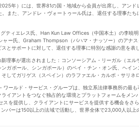
2025年）には、世界81の国・地域から会員が出席し、アン
た。また、アンドレ・ヴォートゥール氏は、退任する理事たち
レス氏、Han Kun Law Offices（中国本土）の李暁明氏、H
ー氏、Graham Thompson（バハマ・ナッソー）のアナ
ビスとサポートに対して、退任する理事に特別な感謝の意を表
3名の新理事が選出されました：コンソーシアム・リーガル（エ
シンガポール、シンガポール）のペイ・チン・オン氏、ヘイン
、そしてガリゲス（スペイン）のラファエル・カルボ・サリネロ
 - ワールド・サービス・グループは、独立系法律事務所の最
クライアントをつなぐ独占的な環境とプラットフォームをメンバ
セスを提供し、クライアントにサービスを提供する機会をさら
ンバーは150以上の法域で活動し、世界全体で23,000人