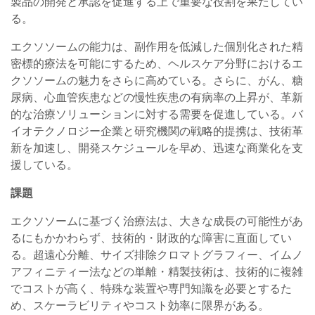
製品の開発と承認を促進する上で重要な役割を果たしてい
る。
エクソソームの能力は、副作用を低減した個別化された精
密標的療法を可能にするため、ヘルスケア分野におけるエ
クソソームの魅力をさらに高めている。さらに、がん、糖
尿病、心血管疾患などの慢性疾患の有病率の上昇が、革新
的な治療ソリューションに対する需要を促進している。バ
イオテクノロジー企業と研究機関の戦略的提携は、技術革
新を加速し、開発スケジュールを早め、迅速な商業化を支
援している。
課題
エクソソームに基づく治療法は、大きな成長の可能性があ
るにもかかわらず、技術的・財政的な障害に直面してい
る。超遠心分離、サイズ排除クロマトグラフィー、イムノ
アフィニティー法などの単離・精製技術は、技術的に複雑
でコストが高く、特殊な装置や専門知識を必要とするた
め、スケーラビリティやコスト効率に限界がある。