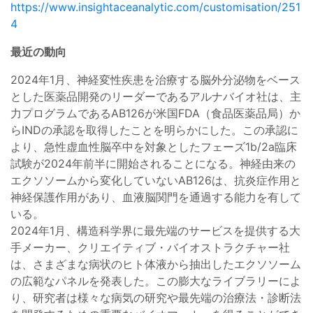
https://www.insightaceanalytic.com/customisation/251
4
最近の動向
2024年1月、神経変性疾患を治療する脳外分泌物をベース
とした医薬品開発のリーダーであるアルナバイオ社は、主
力プログラムであるAB126が米国FDA（食品医薬品局）か
らINDの承認を取得したことを明らかにした。この承認に
より、急性虚血性脳卒中を対象としたフェーズ1b/2a臨床
試験が2024年前半に開始されることになる。神経由来の
エクソソームから変化していないAB126は、抗炎症作用と
神経保護作用があり、血液脳関門を通過する能力を有して
いる。
2024年1月、構造科学界に最先端のサービスを提供する大
手メーカー、クリエイティブ・バイオストラクチャー社
は、さまざまな病状のヒト体液から抽出したエクソソーム
の広範なパネルを発表した。この膨大なライブラリーによ
り、研究者は様々な病気の研究や最先端の治療法・診断法