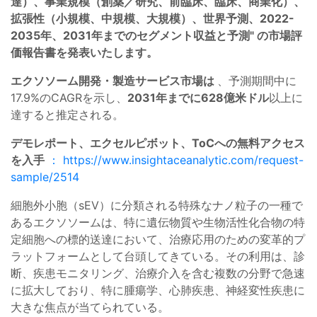
達）、事業規模（創薬／研究、前臨床、臨床、商業化）、
拡張性（小規模、中規模、大規模）、世界予測、2022-
2035年、2031年までのセグメント収益と予測" の市場評
価報告書を発表いたします。
エクソソーム開発・製造サービス市場は
、予測期間中に
17.9%のCAGRを示し、
2031年までに628億米ドル
以上に
達すると推定される。
デモレポート、エクセルピボット、ToCへの無料アクセス
を入手
： https://www.insightaceanalytic.com/request-
sample/2514
細胞外小胞（sEV）に分類される特殊なナノ粒子の一種で
あるエクソソームは、特に遺伝物質や生物活性化合物の特
定細胞への標的送達において、治療応用のための変革的プ
ラットフォームとして台頭してきている。その利用は、診
断、疾患モニタリング、治療介入を含む複数の分野で急速
に拡大しており、特に腫瘍学、心肺疾患、神経変性疾患に
大きな焦点が当てられている。