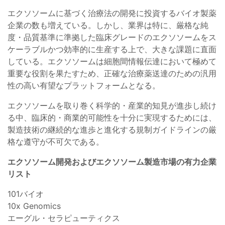
エクソソームに基づく治療法の開発に投資するバイオ製薬
企業の数も増えている。しかし、業界は特に、厳格な純
度・品質基準に準拠した臨床グレードのエクソソームをス
ケーラブルかつ効率的に生産する上で、大きな課題に直面
している。エクソソームは細胞間情報伝達において極めて
重要な役割を果たすため、正確な治療薬送達のための汎用
性の高い有望なプラットフォームとなる。
エクソソームを取り巻く科学的・産業的知見が進歩し続け
る中、臨床的・商業的可能性を十分に実現するためには、
製造技術の継続的な進歩と進化する規制ガイドラインの厳
格な遵守が不可欠である。
エクソソーム開発およびエクソソーム製造
市場の有力企業
リスト
101バイオ
10x Genomics
エーグル・セラピューティクス