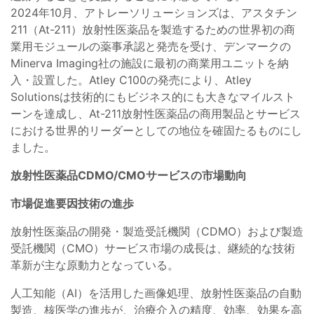
2024年10月、アトレーソリューションズは、アスタチン
211（At-211）放射性医薬品を製造するための世界初の商
業用モジュールの薬事承認と発売を受け、デンマークの
Minerva Imaging社の施設に最初の商業用ユニットを納
入・設置した。Atley C100の発売により、Atley
Solutionsは技術的にもビジネス的にも大きなマイルスト
ーンを達成し、At-211放射性医薬品の商用製品とサービス
における世界的リーダーとしての地位を確固たるものにし
ました。
放射性医薬品CDMO/CMOサービスの市場動向
市場促進要因技術の進歩
放射性医薬品の開発・製造受託機関（CDMO）および製造
受託機関（CMO）サービス市場の成長は、継続的な技術
革新が主な原動力となっている。
人工知能（AI）を活用した画像処理、放射性医薬品の自動
製造、核医学の進歩が、治療介入の精度、効率、効果を高