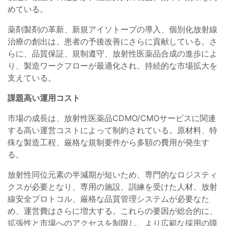
めている。
薬剤製剤の革新、新規アイソトープの導入、個別化放射線
治療の創出は、患者の予後改善にさらに貢献している。さ
らに、品質保証、規制遵守、放射性医薬品合成の進歩によ
り、製造ワークフローが最適化され、持続的な市場拡大を
支えている。
課題高い運用コスト
市場の成長は、放射性医薬品CDMO/CMOサービスに関連
する高い運営コストによって制約されている。原材料、特
殊な製造工程、厳格な規制要件から多額の費用が発生す
る。
放射性同位元素の半減期が短いため、専門的なロジスティ
クスが必要となり、専用の施設、訓練を受けた人材、放射
線安全プロトコル、厳格な品質管理システムが必要なた
め、運営費はさらに増大する。これらの要因が総合的に、
拡張性と市場へのアクセスを制限し、より広範な採用の障