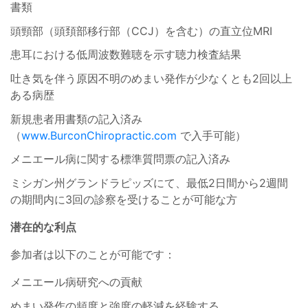
書類
頭頸部（頭頚部移行部（CCJ）を含む）の直立位MRI
患耳における低周波数難聴を示す聴力検査結果
吐き気を伴う原因不明のめまい発作が少なくとも2回以上
ある病歴
新規患者用書類の記入済み
（
www.BurconChiropractic.com
で入手可能）
メニエール病に関する標準質問票の記入済み
ミシガン州グランドラピッズにて、最低2日間から2週間
の期間内に3回の診察を受けることが可能な方
潜在的な利点
参加者は以下のことが可能です：
メニエール病研究への貢献
めまい発作の頻度と強度の軽減を経験する