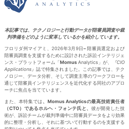
本記事では、テクノロジーと行動データが陪審員調査や裁
判準備をどのように変革しているかを紹介しています。
フロリダ州マイアミ、2026年3月9日
–
陪審員選定および
陪審員調査を支援するために設計された訴訟インテリジェ
ンス・プラットフォーム「
Momus
Analytics」が、
『CIO
Applications』
誌で特集されました。この記事では、テク
ノロジー、データ分析、そして調査主導のワークフローを
通じて陪審員インテリジェンスを近代化する同社のアプロ
ーチに焦点を当てています。
また、本特集では
、Momus Analyticsの最高技術責任者
（CTO）であるホルヘ・フォンテ氏と、
彼が開発した技
術が、訴訟チームが裁判準備中に陪審員データをより効果
的に整理・分析し、それに基づいて行動するのを支援する
役割についても焦点を当てています。