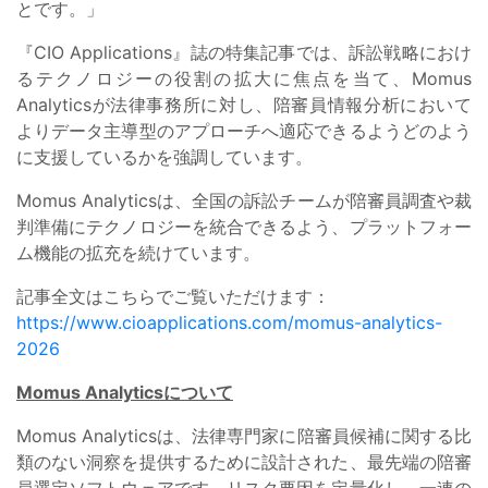
とです。」
『CIO Applications』誌の特集記事では、訴訟戦略におけ
るテクノロジーの役割の拡大に焦点を当て、Momus
Analyticsが法律事務所に対し、陪審員情報分析において
よりデータ主導型のアプローチへ適応できるようどのよう
に支援しているかを強調しています。
Momus Analyticsは、全国の訴訟チームが陪審員調査や裁
判準備にテクノロジーを統合できるよう、プラットフォー
ム機能の拡充を続けています。
記事全文はこちらでご覧いただけます：
https://www.cioapplications.com/momus-analytics-
2026
Momus Analyticsについて
Momus Analyticsは、法律専門家に陪審員候補に関する比
類のない洞察を提供するために設計された、最先端の陪審
員選定ソフトウェアです。リスク要因を定量化し、一連の