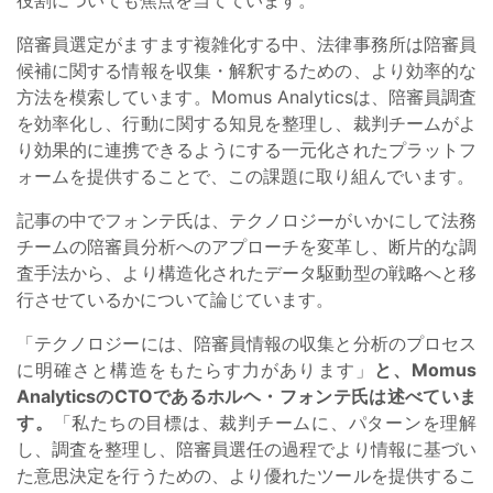
陪審員選定がますます複雑化する中、法律事務所は陪審員
候補に関する情報を収集・解釈するための、より効率的な
方法を模索しています。Momus Analyticsは、陪審員調査
を効率化し、行動に関する知見を整理し、裁判チームがよ
り効果的に連携できるようにする一元化されたプラットフ
ォームを提供することで、この課題に取り組んでいます。
記事の中でフォンテ氏は、テクノロジーがいかにして法務
チームの陪審員分析へのアプローチを変革し、断片的な調
査手法から、より構造化されたデータ駆動型の戦略へと移
行させているかについて論じています。
「テクノロジーには、陪審員情報の収集と分析のプロセス
に明確さと構造をもたらす力があります」
と、Momus
AnalyticsのCTOであるホルヘ・フォンテ氏は述べていま
す。
「私たちの目標は、裁判チームに、パターンを理解
し、調査を整理し、陪審員選任の過程でより情報に基づい
た意思決定を行うための、より優れたツールを提供するこ