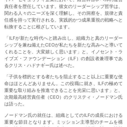
責任者を歴任しています。彼女のリーダーシップ哲学は、
関わる人々のニーズを深く理解し、その洞察を、規律と責
任感を持って実行される、実践的かつ成果重視の戦略へと
転換することに根ざしています。
「ILFが新たな時代へと踏み出し、組織力と真のリーダー
シップを兼ね備えたCEOが私たちを新たな高みへと導いて
くれることを、大変嬉しく思います」と、イノセント・ラ
イブズ・ファウンデーション（ILF）の創設者兼理事であ
るクリス・ハドナギー氏は述べた。
「子供を標的とする者たちを阻止すること以上に重要な使
命はほとんどありません。この役職に就き、ILFの極めて
重要な取り組みを推進できることを光栄に思います」と、
次期最高経営責任者（CEO）のクリスティ・ノードマン氏
は語った。
ノードマン氏の就任は、組織としてのILFの成長における
重要な節目となります。ミッション主導型のチームを構