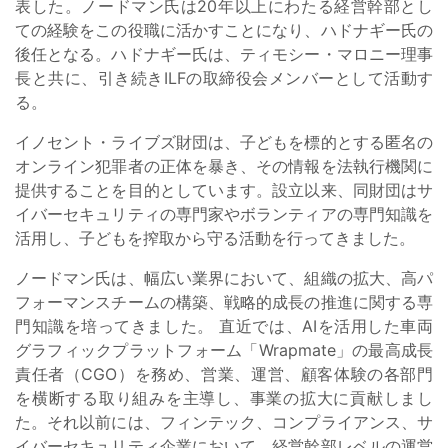
表した。ノードマン氏は20年以上にわたる経営幹部とし
ての経験をこの役職に活かすことになり、ハドナギー氏の
後任となる。ハドナギー氏は、ティモシー・マロニー理事
長と共に、引き続きILFの取締役会メンバーとして活動す
る。
イノセント・ライブズ財団は、子どもを標的とする匿名の
オンライン犯罪者の正体を暴き、その情報を法執行機関に
提供することを目的としています。設立以来、同財団はサ
イバーセキュリティの専門家やボランティアの専門知識を
活用し、子どもを搾取から守る活動を行ってきました。
ノードマン氏は、幅広い業界において、組織の拡大、高パ
フォーマンスチームの構築、戦略的成長の推進に関する専
門知識を培ってきました。 直近では、AIを活用した車両
グラフィックプラットフォーム「Wrapmate」の最高成長
責任者（CGO）を務め、営業、運営、顧客体験の各部門
を横断する取り組みを主導し、事業の拡大に貢献しまし
た。それ以前には、フィンテック、コンプライアンス、サ
イバーセキュリティ企業において、経営幹部レベルの運営