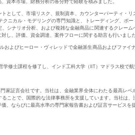
品、資本市場、財務分析の各分野で経験を積みました。
サルタントとして、市場リスク、規制資本、カウンターパーティ
、テクニカル・モデリングの専門知識と、トレーディング、ポー
定、シナリオ分析、および複雑な金融商品に関連するクレーム
に対し、評価、資金調達、案件フローに関する助言も行いまし
ールおよびヒーロー・ヴィレッドで金融派生商品およびファイ
経営学修士課程を修了し、インド工科大学（IIT）マドラス校で
な専門家証言会社です。当社は、金融業界全体にわたる最高レベ
することで、国際的な法律事務所を支援しています。当社は、
評価、ならびに最高水準の専門家報告書および証言サービスを