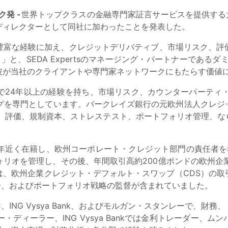
ク発 -
世界トップクラスの金融専門家証言サービスを提供する大手専門
ディレクターとして同社に加わったことを発表した。
豊富な経験に加え、クレジットデリバティブ、市場リスク、評
」と、SEDA Expertsのマネージング・パートナーである
彼が当社のクライアントや専門家ネットワークにもたらす価値
で24年以上の経験を持ち、市場リスク、カウンターパーティ・
ングを専門としています。バークレイズ銀行の元欧州法人クレジ
は、評価、規制資本、ストレステスト、ポートフォリオ管理、な
年近く在籍し、欧州コーポレート・クレジット部門の責任者を
リオを管理し、その後、年間取引高約200億ポンドの欧州企
は、欧州企業クレジット・デフォルト・スワップ（CDS）の取
告、およびポートフォリオ戦略の監督が含まれていました。
 PLC、ING Vysya Bank、およびモルガン・スタンレー
レジャリー・ディーラー、ING Vysya Bankでは金利トレー