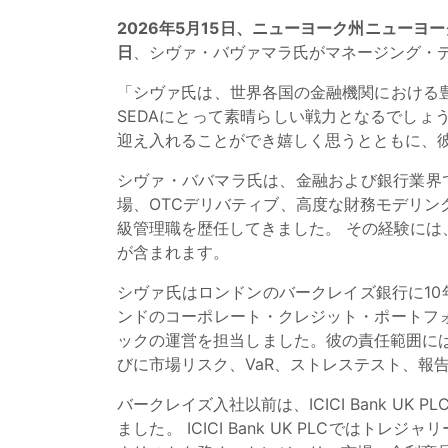
2026年5月15日、ニューヨーク州ニューヨー
日
、シヴァ・バヴァマラ氏がマネージング・
「シヴァ氏は、世界各国の金融機関における
SEDAにとって素晴らしい戦力となるでしょう
迎え入れることができ嬉しく思うとともに、
シヴァ・ババマラ氏は、金融および銀行業界
場、OTCデリバティブ、高度な財務モデリ
級管理職を歴任してきました。 その経験に
が含まれます。
シヴァ氏はロンドンのバークレイズ銀行に10
ンドのコーポレート・クレジット・ポートフォ
ックの運営を担当しました。彼の責任範囲に
びに市場リスク、VaR、ストレステスト、報
バークレイズ入社以前は、ICICI Bank UK
ました。 ICICI Bank UK PLCではト