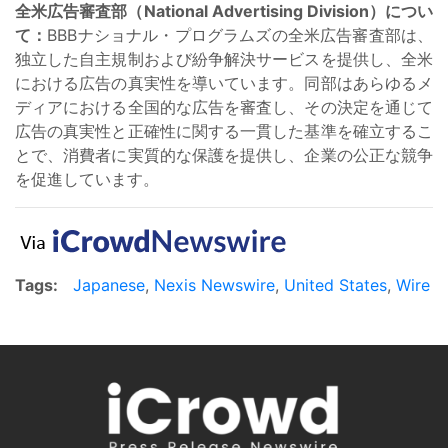
全米広告審査部（National Advertising Division）につい
て：
BBBナショナル・プログラムズの全米広告審査部は、
独立した自主規制および紛争解決サービスを提供し、全米
における広告の真実性を導いています。同部はあらゆるメ
ディアにおける全国的な広告を審査し、その決定を通じて
広告の真実性と正確性に関する一貫した基準を確立するこ
とで、消費者に実質的な保護を提供し、企業の公正な競争
を促進しています。
Tags:
Japanese
,
Nexis Newswire
,
United States
,
Wire