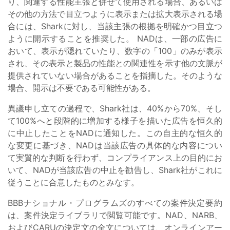
り、関連する性能主張と併せて使用される場合、あるいは
その他の方法で目立つように表示または拡大表示される場
合には、Sharkに対し、当該主張の根拠を明確かつ目立つ
ように開示することを推奨した。 NADは、一部の広告に
おいて、表示が隠れていたり、数字の「100」のみが表示
され、その表示と製品の性能との関連性を示す他の文脈が
提供されていない場合があることを指摘した。そのような
場合、開示は不要である可能性がある。
異議申し立ての過程で、Shark社は、40%から70%、そし
て100%へと段階的に増加する様子を描いた広告を恒久的
に中止したことをNADに通知した。この自主的な恒久的
な変更に基づき、NADは当該広告の具体的な内容につい
て実質的な判断を行わず、コンプライアンス上の目的にお
いて、NADが当該広告の中止を勧告し、Shark社がこれに
従うことに合意したものとみなす。
BBBナショナル・プログラムズのすべての案件決定要約
は、案件決定ライブラリで閲覧可能です。NAD、NARB、
およびCARUの決定文の全文については、オンラインアー