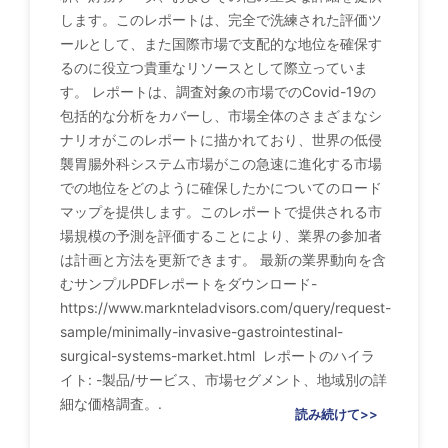
します。このレポートは、完全で洗練された評価ツ
ールとして、また国際市場で支配的な地位を確保す
るのに役立つ貴重なリソースとして際立っていま
す。 レポートは、調査対象の市場でのCovid-19の
包括的な分析をカバーし、市場全体のさまざまなシ
ナリオがこのレポートに描かれており、世界の低侵
襲胃腸外科システム市場がこの急速に進化する市場
での地位をどのように確保したかについてのロード
マップを提供します。このレポートで提供される市
場規模の予測を評価することにより、業界の参加者
は計画と方法を更新できます。 最新の業界動向を含
むサンプルPDFレポートをダウンロード-
https://www.marknteladvisors.com/query/request-
sample/minimally-invasive-gastrointestinal-
surgical-systems-market.html レポートのハイラ
イト: -製品/サービス、市場セグメント、地域別の詳
細な価格調査。.
読み続けて>>