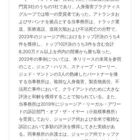
門賞3社のうちの1社であり、人身傷害プラクティス
グループでは唯一の受賞者であった。アトランタお
よびサバンナを拠点とする当事務所は、トラック運
送、医療過誤、道路欠陥および不法死亡の分野で、
2023年のジョージア州におけるトップ評決のうち4
件を獲得し、トップ10評決のうち3件を含む合計
8,200万ドル以上を州内の陪審から勝ち取った。
2023年の事例については、本リリースの末尾を参照
のこと。ジェフ・ハリス、スティーブ・ローリー、
ジェド・マントンの3人の熟練したパートナーを擁
する当事務所は、複雑な人身傷害、製造物責任、不
法死亡事件において、クライアントのために大きな
評決と和解を獲得することで知られている。また、
当事務所は2019年にジョージア・リーガル・アワー
ドの訴訟部門・オブ・ザ・イヤー（小規模事務所）
を受賞しており、ジョージア州および全米で複雑な
訴訟において多額の評決を獲得してきた実績があ
る。同事務所の弁護士は、ジョージア州でトップク