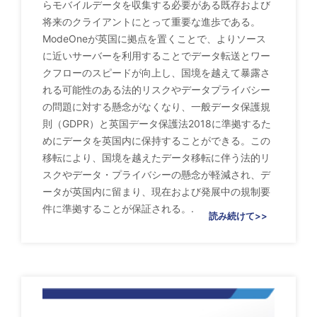
らモバイルデータを収集する必要がある既存および
将来のクライアントにとって重要な進歩である。
ModeOneが英国に拠点を置くことで、よりソース
に近いサーバーを利用することでデータ転送とワー
クフローのスピードが向上し、国境を越えて暴露さ
れる可能性のある法的リスクやデータプライバシー
の問題に対する懸念がなくなり、一般データ保護規
則（GDPR）と英国データ保護法2018に準拠するた
めにデータを英国内に保持することができる。この
移転により、国境を越えたデータ移転に伴う法的リ
スクやデータ・プライバシーの懸念が軽減され、デ
ータが英国内に留まり、現在および発展中の規制要
件に準拠することが保証される。.
読み続けて>>