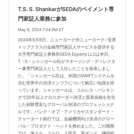
T.S. S. ShankarがSEDAのペイメント専
門家証人業務に参加
May 8, 2024 7:54 PM ET
2024年5月6日、ニューヨーク州ニューヨーク- 世界
トップクラスの金融専門家証人サービスを提供する
大手専門家証人事務所SEDA Experts LLCは本日、
T・S・シャンカール氏がマネージング・ディレクタ
ー兼専門家証人として入社したことを発表しまし
た。「シャンカール氏は、米国のSWIFTシステムを
含む世界中の決済インフラについて幅広い知識を持
っています。シャンカールは、コルレス・バンキン
グで20年以上クロスボーダー決済と貿易金融を担当
した経験豊富なグローバル決済のプロフェッショナ
ルです。バンク・オブ・アメリカやスタンダード・
チャータード銀行では、金融機関向け決済のグロー
バル・プロダクト・ヘッドを務めました。この職務
では、米ドル、ユーロ、人民元、英ポンド、継続的