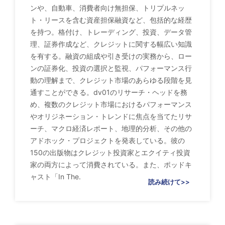
ンや、自動車、消費者向け無担保、トリプルネッ
ト・リースを含む資産担保融資など、包括的な経歴
を持つ。格付け、トレーディング、投資、データ管
理、証券作成など、クレジットに関する幅広い知識
を有する。融資の組成や引き受けの実務から、ロー
ンの証券化、投資の選択と監視、パフォーマンス行
動の理解まで、クレジット市場のあらゆる段階を見
通すことができる。dv01のリサーチ・ヘッドを務
め、複数のクレジット市場におけるパフォーマンス
やオリジネーション・トレンドに焦点を当てたリサ
ーチ、マクロ経済レポート、地理的分析、その他の
アドホック・プロジェクトを発表している。彼の
150の出版物はクレジット投資家とエクイティ投資
家の両方によって消費されている。また、ポッドキ
ャスト「In The.
読み続けて>>