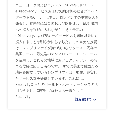
ニューヨークおよびロンドン - 2024年6月18日 -
eDiscoveryサービスおよび契約分析の総合プロバイ
ダーであるCimplifiは本日、ロンドンでの事業拡大を
発表し、将来的には英国および欧州連合（EU）域内
への拡大を視野に入れながら、その最高の
eDiscoveryおよび契約分析サービスを米国以外にも
拡大することを明らかにしました。この重要な投資
は、シンプリファイが持つ強力なリソース、既存の
英国チーム、最先端のテクノロジー・エコシステム
を活用し、これらの地域におけるクライアントの高
まる需要に応えるものです。 すでに英国で確固たる
地位を確立しているシンプリフィは、現在、充実し
たサービス群を提供しています。これには、
RelativityOneとのゴールド・パートナーシップの活
用も含まれ、CI契約プロセスの一環として、
Relativity.
読み続けて>>