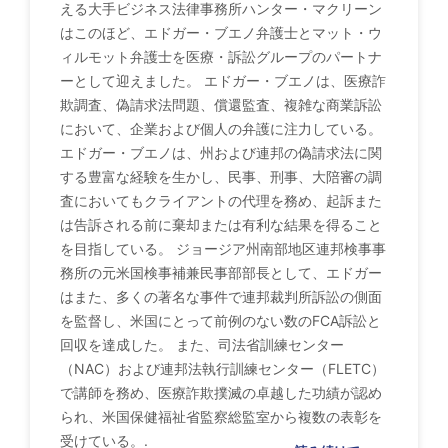
える大手ビジネス法律事務所ハンター・マクリーン
はこのほど、エドガー・ブエノ弁護士とマット・ウ
ィルモット弁護士を医療・訴訟グループのパートナ
ーとして迎えました。 エドガー・ブエノは、医療詐
欺調査、偽請求法問題、償還監査、複雑な商業訴訟
において、企業および個人の弁護に注力している。
エドガー・ブエノは、州および連邦の偽請求法に関
する豊富な経験を生かし、民事、刑事、大陪審の調
査においてもクライアントの代理を務め、起訴また
は告訴される前に棄却または有利な結果を得ること
を目指している。 ジョージア州南部地区連邦検事事
務所の元米国検事補兼民事部部長として、エドガー
はまた、多くの著名な事件で連邦裁判所訴訟の側面
を監督し、米国にとって前例のない数のFCA訴訟と
回収を達成した。 また、司法省訓練センター
（NAC）および連邦法執行訓練センター（FLETC）
で講師を務め、医療詐欺撲滅の卓越した功績が認め
られ、米国保健福祉省監察総監室から複数の表彰を
受けている。.