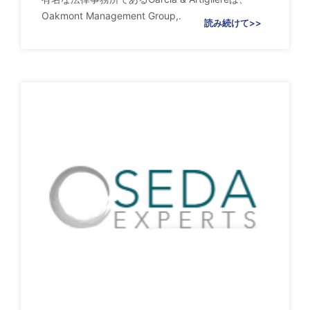
Oakmont Management Group,.
読み続けて>>