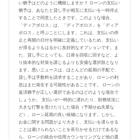
い猶予はどのように機能しますか？ ローンの支払い
猶予は、あなたと貸し手が相互に支払いを一時停止
することで同意したときです。このような場合、
「ディアボロス」は、「ディアボロス」を「ディア
ボロス」と呼ぶことにします。これは、支払いの停
止と再開の日付を明確に定義しているため、支払い
が滞るよりもはるかに友好的なオプションです。ま
た、貸し手にとっても、口座を回収に回すなど、よ
り抜本的な対策を講じるよりも安価な選択肢となり
ます。悪いニュースは、ほとんどの延期の手配で、
貸し手は手数料を請求することがあり、ローンの利
息はまだ発生する可能性があることです。 ローンの
返済猶予が正しい選択であるのはどのような場合で
しょうか。 支払いが一時的に遅れたり、財務状況に
大きな打撃を受けたりした場合（予期せぬ失業な
ど）、ローン延期の良い候補になります。しかし、
お金に関する問題がより大きく、支払いを遅らせる
ことは避けられないことを長引かせるだけであるな
ら、ローンの統合や信用カウンセリングなど他の選