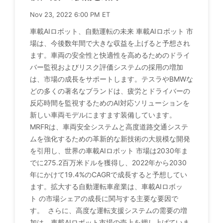
Nov 23, 2022 6:00 PM ET
車載AIロボット、自動運転の未来 車載AIロボット 市
場は、今後数年間で大きな収益を上げると予想され
ます。車両の安全性と快適性を高めるためのドライ
バー監視およびリスク評価システムの採用の増加
は、市場の成長をサポートします。テスラやBMWな
どの多くの著名なブランドは、疲労とドライバーの
反応時間を監視するためのAI対応ソリューションを
新しい車両モデルにますます装備しています。
MRFRは、車両安全システムと高度道路交通システ
ムを強化するための革新的な新技術の大規模な開発
を引用し、世界の車載AIロボット 市場は2030年ま
でに275.2百万米ドルを獲得し、2022年から2030
年にかけて19.4%のCAGRで成長すると予想してい
ます。拡大する自動運転車産業は、車載AIロボッ
ト の市場シェアの成長に関与する主要な要因で
す。 さらに、高度な運転支援システムの需要の増
加は、車載AIロボット市場の売上を押し上げていま