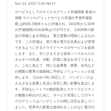
Nov 23, 2022 11:00 PM ET
サービスとしてのマイクログリッド市場調査 将来の
洞察 マイクログリッドサービス市場の予測市場規
模 は約56.3億米ドルと評価され、2022年から30年
の予測期間のCAGR率は17.27%です。 CAGR率の推
定の背後にある理由は、電力需要の増加によるもの
です。この市場は、第三者が電力を生産および管理
できるようにするクラウドベースのサービスを提供
します。また、主にさまざまな追加ソースからのエ
ネルギーの生成、分配、貯蔵に焦点を当ててきまし
た。これに加えて、特に公益事業、商業、住宅など
の複数の業界の遠隔地に手頃なソリューションを提
供します。 Covid-19に対応して、パンデミックは
さまざまな産業と生活に非常に悪い影響を及ぼしま
す。手頃なレートでの動的監視とスケーラビリティ
の複数の利点のために、サービス市場としてのマイ
クログリッドはパンデミックの間に活況を呈してい
ました。世界中の産業は途切れることのない電力の