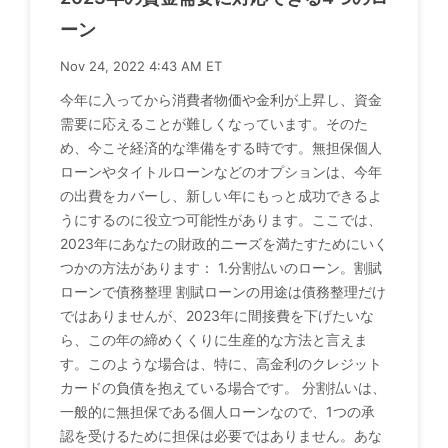
ーン
Nov 24, 2022 4:43 AM ET
今年に入ってから消費者物価や金利が上昇し、資金
需要に応えることが難しくなっています。そのた
め、今こそ経済的な準備をする時です。無担保個人
ローンやタイトルローンなどのオプションは、今年
の出費をカバーし、新しい年にもっと成功できるよ
うにするのに役立つ可能性があります。ここでは、
2023年にあなたの財政的ニーズを満たすためにいく
つかの方法があります： 1.分割払いのローン。割賦
ローンで債務整理 割賦ローンの用途は債務整理だけ
ではありませんが、2023年に間接費を下げたいな
ら、この年の締めくくりに生産的な方法と言えま
す。このような場合は、特に、高金利のクレジット
カードの負債を抱えている場合です。 分割払いは、
一般的に無担保である個人ローンなので、1つの承
認を受けるために担保は必要ではありません。あな