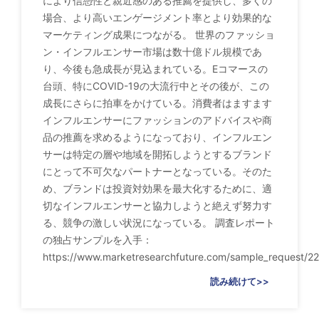
により信憑性と親近感のある推薦を提供し、多くの
場合、より高いエンゲージメント率とより効果的な
マーケティング成果につながる。 世界のファッショ
ン・インフルエンサー市場は数十億ドル規模であ
り、今後も急成長が見込まれている。Eコマースの
台頭、特にCOVID-19の大流行中とその後が、この
成長にさらに拍車をかけている。消費者はますます
インフルエンサーにファッションのアドバイスや商
品の推薦を求めるようになっており、インフルエン
サーは特定の層や地域を開拓しようとするブランド
にとって不可欠なパートナーとなっている。そのた
め、ブランドは投資対効果を最大化するために、適
切なインフルエンサーと協力しようと絶えず努力す
る、競争の激しい状況になっている。 調査レポート
の独占サンプルを入手：
https://www.marketresearchfuture.com/sample_request/2
読み続けて>>