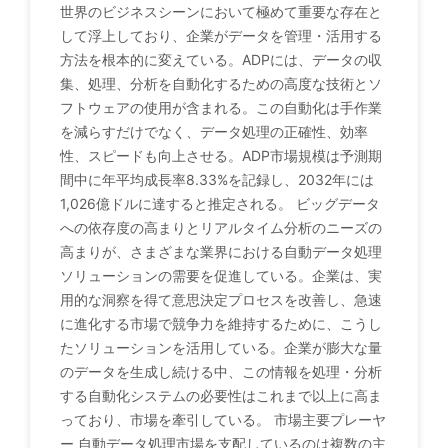
世界のビジネスシーンにおいて極めて重要な存在と
して浮上しており、企業がデータを管理・活用する
方法を根本的に変えている。ADPには、データの収
集、処理、分析を自動化するための高度な技術とソ
フトウェアの使用が含まれる。この自動化は手作業
を減らすだけでなく、データ処理の正確性、効率
性、スピードも向上させる。ADP市場規模は予測期
間中に年平均成長率8.33%を記録し、2032年には
1,026億ドルに達すると推定される。 ビッグデータ
への依存度の高まりとリアルタイム分析のニーズの
高まりが、さまざまな業界における自動データ処理
ソリューションの需要を促進している。企業は、実
用的な洞察を得て意思決定プロセスを改善し、急速
に進化する市場で競争力を維持するために、こうし
たソリューションを活用している。企業が膨大な量
のデータを生成し続ける中、この情報を処理・分析
する自動化システムの必要性はこれまで以上に高ま
っており、市場を牽引している。 市場主要プレーヤ
ー 自動データ処理市場を支配しているのは複数の主