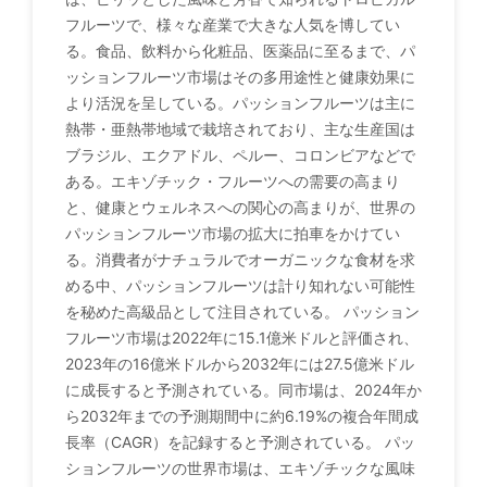
フルーツで、様々な産業で大きな人気を博してい
る。食品、飲料から化粧品、医薬品に至るまで、パ
ッションフルーツ市場はその多用途性と健康効果に
より活況を呈している。パッションフルーツは主に
熱帯・亜熱帯地域で栽培されており、主な生産国は
ブラジル、エクアドル、ペルー、コロンビアなどで
ある。エキゾチック・フルーツへの需要の高まり
と、健康とウェルネスへの関心の高まりが、世界の
パッションフルーツ市場の拡大に拍車をかけてい
る。消費者がナチュラルでオーガニックな食材を求
める中、パッションフルーツは計り知れない可能性
を秘めた高級品として注目されている。 パッション
フルーツ市場は2022年に15.1億米ドルと評価され、
2023年の16億米ドルから2032年には27.5億米ドル
に成長すると予測されている。同市場は、2024年か
ら2032年までの予測期間中に約6.19%の複合年間成
長率（CAGR）を記録すると予測されている。 パッ
ションフルーツの世界市場は、エキゾチックな風味