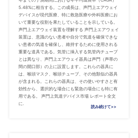
5.48%に相当する。この成長は、声門上エアウェイ
デバイスが現代医療、特に救急医療や外科医療にお
いて重要な役割を果たしていることを示している。
声門上エアウェイ装置を理解する 声門上エアウェイ
装置は、意識のない患者や自分で気道を確保できな
い患者の気道を確保し、維持するために使用される
重要な道具である。気管に挿入する気管内チューブ
とは異なり、声門上エアウェイ器具は声門（声帯の
間の開口部）の上に設置します。これらの器具に
は、喉頭マスク、喉頭チューブ、その他類似の器具
が含まれる。これらの器具は、その使いやすさと有
効性から、選択的な場合にも緊急の場合にも特に有
用である。 声門上気道デバイス市場 レポート全文
に.
読み続けて>>