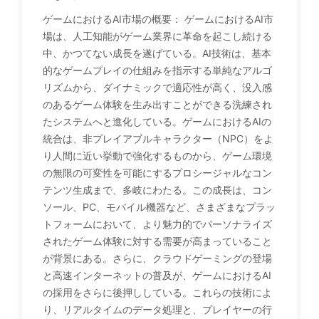
ゲームにおけるAI市場の概要： ゲームにおけるAI市
場は、人工知能がゲーム業界に革命を起こし続ける
中、かつてない成長を遂げている。AI技術は、基本
的なゲームプレイの仕組みを指示する単純なアルゴ
リズムから、ダイナミックで適応性が高く、没入感
のあるゲーム体験を生み出すことができる洗練され
たシステムへと進化している。ゲームにおけるAIの
統合は、非プレイアブルキャラクター（NPC）をよ
り人間に近い挙動で強化するものから、ゲーム環境
の無限の可変性を可能にするプロシージャルなコン
テンツ生成まで、多岐にわたる。この成長は、コン
ソール、PC、モバイル機器など、さまざまなプラッ
トフォームにおいて、より魅力的でパーソナライズ
されたゲーム体験に対する需要が高まっていること
が背景にある。さらに、クラウドゲーミングの登場
と高速インターネットの普及が、ゲームにおけるAI
の採用をさらに後押ししている。これらの技術によ
り、リアルタイムのデータ処理と、プレイヤーの行