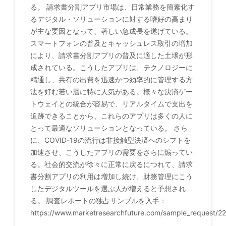
る。 請求書分割アプリ市場は、日常業務を簡素化す
るデジタル・ソリューションに対する嗜好の高まり
が主な要因となって、著しい急成長を遂げている。
スマートフォンの普及とキャッシュレス取引の増加
により、請求書分割アプリの普及に適した土壌が形
成されている。こうしたアプリは、テクノロジーに
精通し、共有の出費を迅速かつ効率的に管理する方
法を好む若い層に特に人気がある。様々な決済ゲー
トウェイとの統合が容易で、リアルタイムで支出を
追跡できることから、これらのアプリは多くの人に
とって最適なソリューションとなっている。 さら
に、COVID-19の流行は非接触型決済へのシフトを
加速させ、こうしたアプリの需要をさらに煽ってい
る。社会的交流が徐々に正常に戻るにつれて、請求
書分割アプリの利用は増加し続け、財務管理にこう
したデジタルツールを選ぶ人が増えると予想され
る。 調査レポートの独占サンプルを入手：
https://www.marketresearchfuture.com/sample_request/22