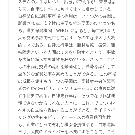
ステムの大半はレベル2または3であるが、業界はよ
り高い自律性レベルに向けて徐々に進歩している。
自律型自動運転車市場の採用は、いくつかの要因に
影響される。安全性は主要な推進要因のひとつであ
る。世界保健機関（WHO）によると、毎年約135万
人が交通事故で死亡しており、その主な原因は人為
的ミスである。自律走行車は、脇見運転、疲労、運
転障害といった人間のミスを排除することで、事故
を大幅に減らす可能性を秘めている。さらに、これ
らの車両は交通の流れを最適化し、渋滞を緩和して
全体的な燃費効率を高めることができる。 この市場
の成長を促すもう一つの要因は、高齢者や身体障害
者のためのモビリティ・ソリューションの改善に対
する需要である。自律走行車は、そうでなければ運
転できないかもしれない人々に、これまでにないレ
ベルの自立性を提供することができる。ライドヘイ
リングや共有モビリティサービスの商業的可能性
も、企業にとって有利な機会を提供する。自動運転
車は、人間のドライバーを不要にすることで、こう