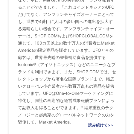
ることができました。「これはインドネシアのUFO
だけでなく、アンフランチャイズオーナーにとって
も、世界で4番目に人口の多い国への進出を拡大す
る素晴らしい機会です。アンフランチャイズ・オー
ナーは、SHOP.COMおよびSHOPGLOBAL.COMを
通じて、100カ国以上の数十万人の消費者にMarket
Americaの限定商品を販売しています。UFOとその
顧客は、世界最先端の栄養補助食品を提供する
Isotonix®（アイソトニックス）などのユニークなブ
ランドを利用できます。また、SHOP.COMでは、セ
レクトショップから著名な国際ブランドまで、幅広
いグローバル小売業者から数百万点もの商品を提供
しています。UFOはOne-to-Oneマーケティングに
特化し、同社の画期的な経営成果報酬プランによっ
て副収入を得ることができます。* 結果重視のテク
ノロジーと起業家のグローバルネットワークの力を
駆使して、Market America.
読み続けて>>