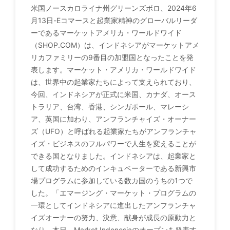
米国ノースカロライナ州グリーンズボロ、2024年6
月13日-Eコマースと起業家精神のグローバルリーダ
ーであるマーケットアメリカ・ワールドワイド
（SHOP.COM）は、インドネシアがマーケットアメ
リカファミリーの9番目の加盟国となったことを発
表します。マーケット・アメリカ・ワールドワイド
は、世界中の起業家たちによって支えられており、
今回、インドネシアが正式に米国、カナダ、オース
トラリア、台湾、香港、シンガポール、マレーシ
ア、英国に加わり、アンフランチャイズ・オーナー
ズ（UFO）と呼ばれる起業家たちがアンフランチャ
イズ・ビジネスのフルパワーで人生を変えることが
できる国となりました。インドネシアは、起業家と
して成功するためのインキュベーターである新興市
場プログラムに参加している数カ国のうちの1つで
した。「エマージング・マーケット・プログラムの
一環としてインドネシアに進出したアンフランチャ
イズオーナーの努力、決意、献身が成長の原動力と
なり、本日、Market Indonesiaのオープンを発表す