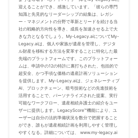
迎えることができ、感激しています。「彼らの専門
知識と先見的なリーダーシップの結集は、レガシ
ー・マネジメントの分野で革新とリードを続ける当
社の戦略的方向性を導き、成長を加速させる上で大
きな力となるでしょう。My-Legacy.aiについてMy-
Legacy.aiは、個人や家族が遺産を管理し、デジタ
ル財産を移転する方法を変革することに特化した最
先端のプラットフォームです。このプラットフォー
ムは、申請中の12の特許に裏打ちされた、包括的で
超安全、かつ手頃な価格の遺産計画ソリューション
を提供します。My-Legacy.aiは、ジェネレーティブ
AI、ブロックチェーン、暗号技術などの先進技術を
活用することで、パーソナライズされた提案、実行
可能なワークフロー、遺産相続弁護士の紹介をユー
ザーに提供します。LegacyScore™機能により、ユ
ーザーは自分の法的準備状況を数分で把握すること
ができ、誰もが遺産相続計画を利用しやすく管理し
やすくなる。詳細については、 www.my-legacy.ai