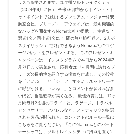
ッズも贈呈されます。ユタ州ソルトレイクシティ
（2024年6月21日）-全米56都市からポイント・ト
ゥ・ポイントで就航するプレミアム・レジャー格安
航空会社、ブリーズ・エアウェイズは、最も機能的
なバッグを開発するNomatic社と提携し、幸運な当
選者1名と同伴者1名に1年間の無料旅行券と、2人が
スタイリッシュに旅行できるようNomatic社のラゲ
ージ2セットをプレゼントする。 このプレゼントキ
ャンペーンは、インスタグラムで本日から2024年7
月21日まで実施され、応募者は12ヶ月間に訪れるブ
リーズの目的地を紹介する投稿を作成し、その投稿
を「いいね！」と「シェア」するようネットワーク
に呼びかける。いいね！」とコメントが多ければ多
いほど、当選確率が高くなる。 最優秀賞には、12ヶ
月間毎月2往復のフライトと、ラゲージ、トラベル
アクセサリー、アパレルなど、ノマティックの厳選
された製品が贈られる。コンテストのルール一覧は
こちらをご覧ください。「このNomaticとのパート
ナーシップは、ソルトレイクシティに拠点を置く2