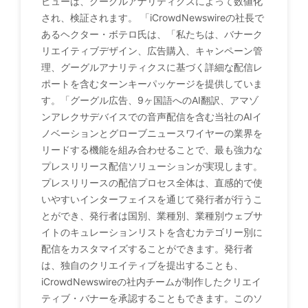
ビューは、グーグルアナリティクスによって数値化
され、検証されます。 「iCrowdNewswireの社長で
あるヘクター・ボテロ氏は、「私たちは、バナーク
リエイティブデザイン、広告購入、キャンペーン管
理、グーグルアナリティクスに基づく詳細な配信レ
ポートを含むターンキーパッケージを提供していま
す。「グーグル広告、9ヶ国語へのAI翻訳、アマゾ
ンアレクサデバイスでの音声配信を含む当社のAIイ
ノベーションとグローブニュースワイヤーの業界を
リードする機能を組み合わせることで、最も強力な
プレスリリース配信ソリューションが実現します。
プレスリリースの配信プロセス全体は、直感的で使
いやすいインターフェイスを通じて発行者が行うこ
とができ、発行者は国別、業種別、業種別ウェブサ
イトのキュレーションリストを含むカテゴリー別に
配信をカスタマイズすることができます。発行者
は、独自のクリエイティブを提出することも、
iCrowdNewswireの社内チームが制作したクリエイ
ティブ・バナーを承認することもできます。このソ