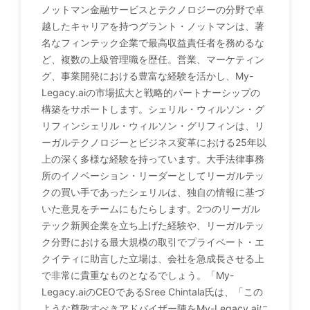
ノットマン金融サービスとテクノロジーの分野で卓
越したキャリアを持つグラント・ノットマンは、著
名なフィンテック企業で最高収益責任者を務めるな
ど、複数の上級管理職を歴任。営業、マーケティン
グ、事業開発における豊富な経験を活かし、My-
Legacy.aiの市場拡大と戦略的パートナーシップの
構築をサポートします。シェリル・ウィルソン・グ
リフィンシェリル・ウィルソン・グリフィンは、リ
ーガルテクノロジーとビジネス変革における25年以
上の深く多様な経験を持っています。大手法律事務
所のイノベーション・リーダーとしてリーガルテッ
クの買い手であったシェリルは、独自の情報に基づ
いた意見をチームにもたらします。2つのリーガル
テック新興企業を立ち上げた経験や、リーガルテッ
ク分野における最大規模の取引でプライベート・エ
クイティに助言した立場は、会社を急成長させる上
で非常に貴重なものとなるでしょう。「My-
Legacy.aiのCEOであるSree Chintala氏は、「この
ような尊敬すべきアドバイザー陣をMy-Legacy.aiに