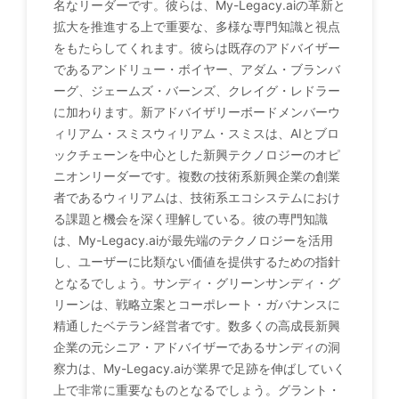
名なリーダーです。彼らは、My-Legacy.aiの革新と
拡大を推進する上で重要な、多様な専門知識と視点
をもたらしてくれます。彼らは既存のアドバイザー
であるアンドリュー・ボイヤー、アダム・ブランバ
ーグ、ジェームズ・バーンズ、クレイグ・レドラー
に加わります。新アドバイザリーボードメンバーウ
ィリアム・スミスウィリアム・スミスは、AIとブロ
ックチェーンを中心とした新興テクノロジーのオピ
ニオンリーダーです。複数の技術系新興企業の創業
者であるウィリアムは、技術系エコシステムにおけ
る課題と機会を深く理解している。彼の専門知識
は、My-Legacy.aiが最先端のテクノロジーを活用
し、ユーザーに比類ない価値を提供するための指針
となるでしょう。サンディ・グリーンサンディ・グ
リーンは、戦略立案とコーポレート・ガバナンスに
精通したベテラン経営者です。数多くの高成長新興
企業の元シニア・アドバイザーであるサンディの洞
察力は、My-Legacy.aiが業界で足跡を伸ばしていく
上で非常に重要なものとなるでしょう。グラント・