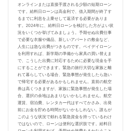
オンラインまたは直接手渡される少額の短期ローン
です。給料日ローンは高金利で、借入期間が終了す
るまでに利息を上乗せして返済する必要がありま
す。2024年に、給料日ローンを検討した方がよい状
況をいくつか挙げてみましょう。予期せぬ出費仕事
で必要な衣服や備品、新しいアパートの敷金など、
人生には急な出費がつきものです。ペイデイローン
を利用すれば、新学期の準備から家具の買い替えま
で、こうした出費に対応するために必要な現金を手
にすることができます。緊急の旅行大切な家族と離
れて暮らしている場合、緊急事態が発生したら急い
で帰宅する必要があるかもしれません。直前の航空
券は高くつきますが、家族に緊急事態が発生した場
合、選択の余地はあまりないかもしれません。航空
運賃、宿泊費、レンタカー代はすべてかさみ、出発
前にお金を貯める時間がないかもしれない。誰もが
このような状況で頼れる緊急資金を持っているわけ
ではないので、ローンは便利な選択肢です。給料日
ローンを利用すれば、予期せぬ旅費をまかなうこと