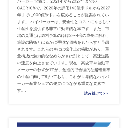
パーカー市場は 、2021年から2027年までの
CAGR10%で、2020年の評価143億米ドルから2027
年までに900億米ドルを広めることが提案されてい
ます。 ハイパーカーは、安全性とコストにやさしい
生産性を提供する非常に効果的な車です。また、市
場の見通しは燃料予算のほぼ3〜4倍の成長に触れ、
施設の防衛とはるかに手頃な価格をもたらすと予想
されます。これらの車には操作上の衝動があり、重
量構成は魅力的ななめらかさは別として、高速道路
の速度を向上させています。現在、高級車や自動車
メーカーのわずか1%が、創造的で合理的な超軽量車
の生産に向けて動いており、これが世界的なハイパ
ーカー産業シェアの発展につながる重要な要素で
す。.
読み続けて>>