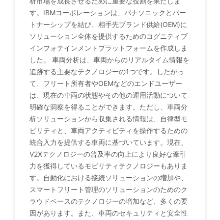
析市場を成長させるために重要な役割を果たしま
す。IBMコーポレーションは、パナソニックとパー
トナーシップを結び、相手先ブランド供給(OEM)に
ソリューション全体を提供するためのコグニティブ
インフォテインメントプラットフォームを作成しま
した。 車両分析は、車両からのリアルタイム情報を
追跡する主要なテクノロジーの1つです。したがっ
て、フリート所有者やOEMなどのエンドユーザー
は、現在の車両の状態やその他の運用活動について
明確な洞察を得ることができます。ただし、車両分
析ソリューションから収集される情報は、自律型モ
ビリティと、車両アクティビティを操作するための
統合入力を提供する車両に基づいています。現在、
V2Xテクノロジーの普及率の向上により良好な牽引
力を獲得しているモビリティテクノロジーもありま
す。自動化における接続ソリューションの増加や、
スマートフリート管理のソリューションのためのク
ラウドベースのテクノロジーの増加など、多くの要
因があります。また、車両のセキュリティと安全性