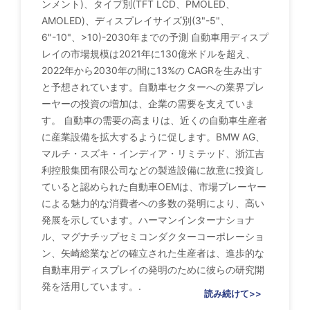
ンメント)、タイプ別(TFT LCD、PMOLED、
AMOLED)、ディスプレイサイズ別(3"-5"、
6"-10"、>10)-2030年までの予測 自動車用ディスプ
レイの市場規模は2021年に130億米ドルを超え、
2022年から2030年の間に13%の CAGRを生み出す
と予想されています。自動車セクターへの業界プレ
ーヤーの投資の増加は、企業の需要を支えていま
す。 自動車の需要の高まりは、近くの自動車生産者
に産業設備を拡大するように促します。BMW AG、
マルチ・スズキ・インディア・リミテッド、浙江吉
利控股集団有限公司などの製造設備に故意に投資し
ていると認められた自動車OEMは、市場プレーヤー
による魅力的な消費者への多数の発明により、高い
発展を示しています。ハーマンインターナショナ
ル、マグナチップセミコンダクターコーポレーショ
ン、矢崎総業などの確立された生産者は、進歩的な
自動車用ディスプレイの発明のために彼らの研究開
発を活用しています。.
読み続けて>>