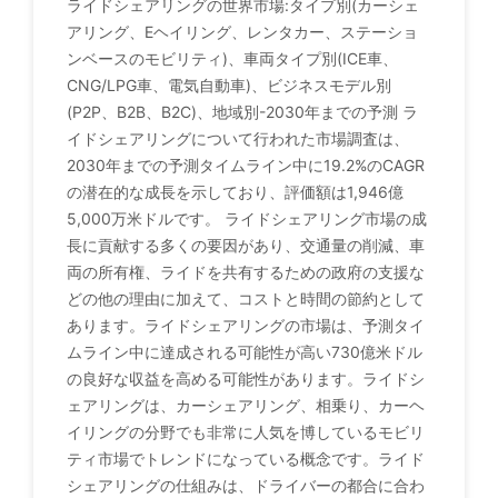
ライドシェアリングの世界市場:タイプ別(カーシェ
アリング、Eヘイリング、レンタカー、ステーショ
ンベースのモビリティ)、車両タイプ別(ICE車、
CNG/LPG車、電気自動車)、ビジネスモデル別
(P2P、B2B、B2C)、地域別-2030年までの予測 ラ
イドシェアリングについて行われた市場調査は、
2030年までの予測タイムライン中に19.2%のCAGR
の潜在的な成長を示しており、評価額は1,946億
5,000万米ドルです。 ライドシェアリング市場の成
長に貢献する多くの要因があり、交通量の削減、車
両の所有権、ライドを共有するための政府の支援な
どの他の理由に加えて、コストと時間の節約として
あります。ライドシェアリングの市場は、予測タイ
ムライン中に達成される可能性が高い730億米ドル
の良好な収益を高める可能性があります。ライドシ
ェアリングは、カーシェアリング、相乗り、カーヘ
イリングの分野でも非常に人気を博しているモビリ
ティ市場でトレンドになっている概念です。ライド
シェアリングの仕組みは、ドライバーの都合に合わ