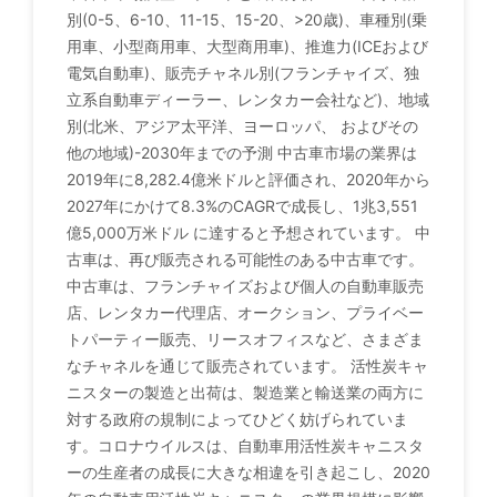
別(0-5、6-10、11-15、15-20、>20歳)、車種別(乗
用車、小型商用車、大型商用車)、推進力(ICEおよび
電気自動車)、販売チャネル別(フランチャイズ、独
立系自動車ディーラー、レンタカー会社など)、地域
別(北米、アジア太平洋、ヨーロッパ、 およびその
他の地域)-2030年までの予測 中古車市場の業界は
2019年に8,282.4億米ドルと評価され、2020年から
2027年にかけて8.3%のCAGRで成長し、1兆3,551
億5,000万米ドル に達すると予想されています。 中
古車は、再び販売される可能性のある中古車です。
中古車は、フランチャイズおよび個人の自動車販売
店、レンタカー代理店、オークション、プライベー
トパーティー販売、リースオフィスなど、さまざま
なチャネルを通じて販売されています。 活性炭キャ
ニスターの製造と出荷は、製造業と輸送業の両方に
対する政府の規制によってひどく妨げられていま
す。コロナウイルスは、自動車用活性炭キャニスタ
ーの生産者の成長に大きな相違を引き起こし、2020