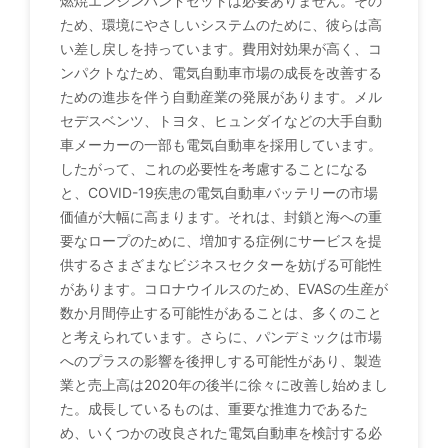
燃焼エンジンハンドセットは必要ありません。その
ため、環境にやさしいシステムのために、彼らは高
い差し戻しを持っています。費用対効果が高く、コ
ンパクトなため、電気自動車市場の成長を改善する
ための進歩を伴う自動産業の発展があります。メル
セデスベンツ、トヨタ、ヒュンダイなどの大手自動
車メーカーの一部も電気自動車を採用しています。
したがって、これの必要性を考慮することになる
と、COVID-19疾患の電気自動車バッテリーの市場
価値が大幅に高まります。それは、封鎖と海への重
要なロープのために、増加する症例にサービスを提
供するさまざまなビジネスセクターを妨げる可能性
があります。コロナウイルスのため、EVASの生産が
数か月間停止する可能性があることは、多くのこと
と考えられています。さらに、パンデミックは市場
へのプラスの影響を後押しする可能性があり、製造
業と売上高は2020年の後半に徐々に改善し始めまし
た。成長しているものは、重要な推進力であるた
め、いくつかの改良された電気自動車を検討する必