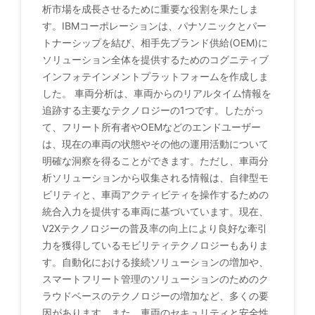
析市場を成長させるために重要な役割を果たしま
す。IBMコーポレーションは、パナソニックとパー
トナーシップを結び、相手先ブランド供給(OEM)に
ソリューション全体を提供するためのコグニティブ
インフォテインメントプラットフォームを作成しま
した。 車両分析は、車両からのリアルタイム情報を
追跡する主要なテクノロジーの1つです。したがっ
て、フリート所有者やOEMなどのエンドユーザー
は、現在の車両の状態やその他の運用活動について
明確な洞察を得ることができます。ただし、車両分
析ソリューションから収集される情報は、自律型モ
ビリティと、車両アクティビティを操作するための
統合入力を提供する車両に基づいています。現在、
V2Xテクノロジーの普及率の向上により良好な牽引
力を獲得しているモビリティテクノロジーもありま
す。自動化における接続ソリューションの増加や、
スマートフリート管理のソリューションのためのク
ラウドベースのテクノロジーの増加など、多くの要
因があります。また、車両のセキュリティと安全性