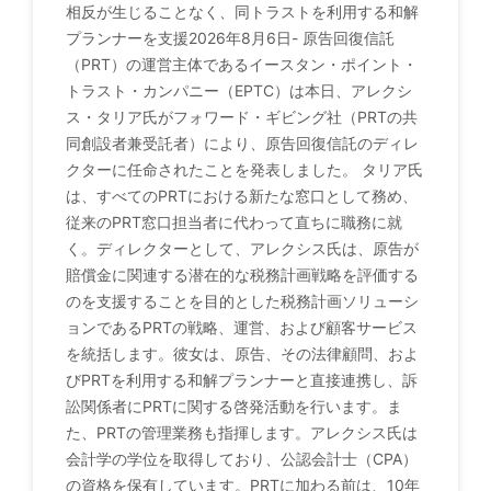
相反が生じることなく、同トラストを利用する和解
プランナーを支援2026年8月6日- 原告回復信託
（PRT）の運営主体であるイースタン・ポイント・
トラスト・カンパニー（EPTC）は本日、アレクシ
ス・タリア氏がフォワード・ギビング社（PRTの共
同創設者兼受託者）により、原告回復信託のディレ
クターに任命されたことを発表しました。 タリア氏
は、すべてのPRTにおける新たな窓口として務め、
従来のPRT窓口担当者に代わって直ちに職務に就
く。ディレクターとして、アレクシス氏は、原告が
賠償金に関連する潜在的な税務計画戦略を評価する
のを支援することを目的とした税務計画ソリューシ
ョンであるPRTの戦略、運営、および顧客サービス
を統括します。彼女は、原告、その法律顧問、およ
びPRTを利用する和解プランナーと直接連携し、訴
訟関係者にPRTに関する啓発活動を行います。ま
た、PRTの管理業務も指揮します。アレクシス氏は
会計学の学位を取得しており、公認会計士（CPA）
の資格を保有しています。PRTに加わる前は、10年