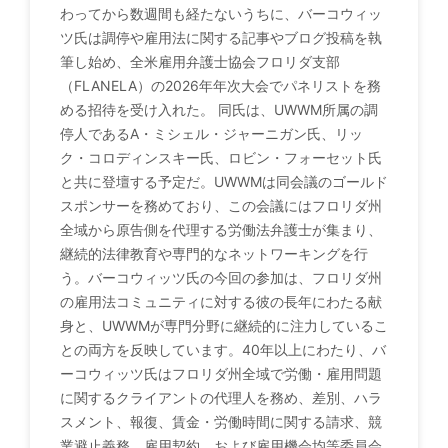
わってから数週間も経たないうちに、バーコウィッ
ツ氏は調停や雇用法に関する記事やブログ投稿を執
筆し始め、全米雇用弁護士協会フロリダ支部
（FLANELA）の2026年年次大会でパネリストを務
める招待を受け入れた。 同氏は、UWWM所属の調
停人であるA・ミシェル・ジャーニガン氏、リッ
ク・コロディンスキー氏、ロビン・フォーセット氏
と共に登壇する予定だ。UWWMは同会議のゴールド
スポンサーを務めており、この会議にはフロリダ州
全域から原告側を代理する労働法弁護士が集まり、
継続的法律教育や専門的なネットワーキングを行
う。バーコウィッツ氏の今回の参加は、フロリダ州
の雇用法コミュニティに対する彼の長年にわたる献
身と、UWWMが専門分野に継続的に注力しているこ
との両方を反映しています。40年以上にわたり、バ
ーコウィッツ氏はフロリダ州全域で労働・雇用問題
に関するクライアントの代理人を務め、差別、ハラ
スメント、報復、賃金・労働時間に関する請求、競
業避止義務、雇用契約、および雇用機会均等委員会