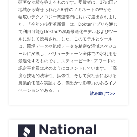
顕著な功績を称えるものです。受賞者は、37の国と
地域から寄せられた700件のノミネートの中から、
幅広いテクノロジー関連部門において選出されまし
た。「今年の技術革新賞」は、Doktarアプリを通じ
て利用可能なDoktarの灌漑最適化モデルおよびツー
ルに対して授与されました。このモデルとツール
は、圃場データや気候データを精密な灌漑スケジュ
ールに変換し、バリューチェーン全体での水利用を
最適化するものです。スティービー®・アワードの
認定審査員は次のようにコメントしています。「高
度な技術的洗練性、拡張性、そして実社会における
農業的価値を実証する、傑出かつ影響力のあるイノ
ベーションである。」 .
読み続けて>>