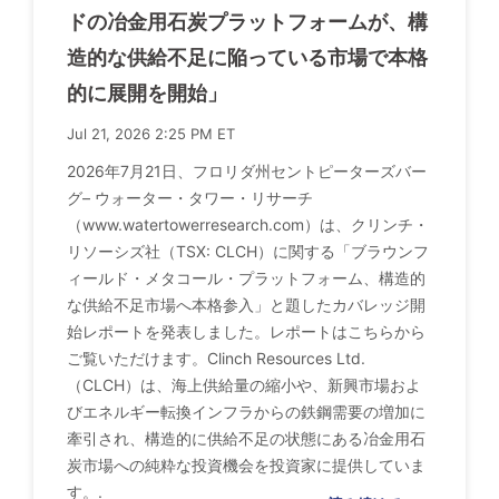
ドの冶金用石炭プラットフォームが、構
造的な供給不足に陥っている市場で本格
的に展開を開始」
Jul 21, 2026 2:25 PM ET
2026年7月21日、フロリダ州セントピーターズバー
グ– ウォーター・タワー・リサーチ
（www.watertowerresearch.com）は、クリンチ・
リソーシズ社（TSX: CLCH）に関する「ブラウンフ
ィールド・メタコール・プラットフォーム、構造的
な供給不足市場へ本格参入」と題したカバレッジ開
始レポートを発表しました。レポートはこちらから
ご覧いただけます。Clinch Resources Ltd.
（CLCH）は、海上供給量の縮小や、新興市場およ
びエネルギー転換インフラからの鉄鋼需要の増加に
牽引され、構造的に供給不足の状態にある冶金用石
炭市場への純粋な投資機会を投資家に提供していま
す。.