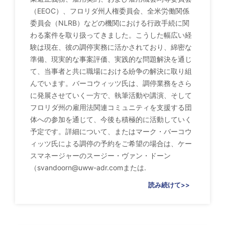
（EEOC）、フロリダ州人権委員会、全米労働関係
委員会（NLRB）などの機関における行政手続に関
わる案件を取り扱ってきました。こうした幅広い経
験は現在、彼の調停実務に活かされており、綿密な
準備、現実的な事案評価、実践的な問題解決を通じ
て、当事者と共に職場における紛争の解決に取り組
んでいます。バーコウィッツ氏は、調停業務をさら
に発展させていく一方で、執筆活動や講演、そして
フロリダ州の雇用法関連コミュニティを支援する団
体への参加を通じて、今後も積極的に活動していく
予定です。詳細について、またはマーク・バーコウ
ィッツ氏による調停の予約をご希望の場合は、ケー
スマネージャーのスージー・ヴァン・ドーン
（
svandoorn@uww-adr.com
または.
読み続けて>>