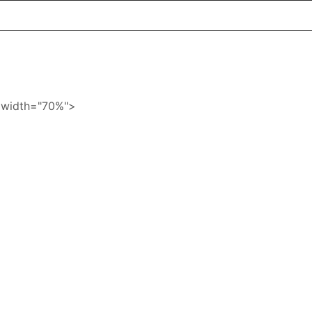
dth="70%">