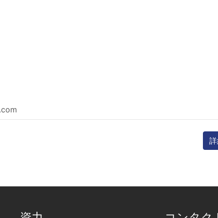
e.com
詳
資力
コンタク