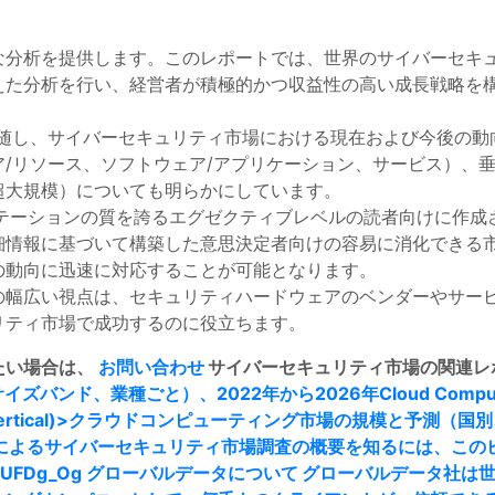
な分析を提供します。このレポートでは、世界のサイバーセキ
えた分析を行い、経営者が積極的かつ収益性の高い成長戦略を
st製品に付随し、サイバーセキュリティ市場における現在および今後
/リソース、ソフトウェア/アプリケーション、サービス）、垂直
超大規模）についても明らかにしています。
ンテーションの質を誇るエグゼクティブレベルの読者向けに作成
細情報に基づいて構築した意思決定者向けの容易に消化できる
の動向に迅速に対応することが可能となります。
の幅広い視点は、セキュリティハードウェアのベンダーやサー
リティ市場で成功するのに役立ちます。
たい場合は、
お問い合わせ
サイバーセキュリティ市場の関連レ
イズバンド、業種ごと）、2022年から2026年
Cloud Comput
ze Band and Vertical)>クラウドコンピューティング市場の規模と
ta Plcによるサイバーセキュリティ市場調査の概要を知るには、
AUFDg_Og
グローバルデータについて
グローバルデータ社は