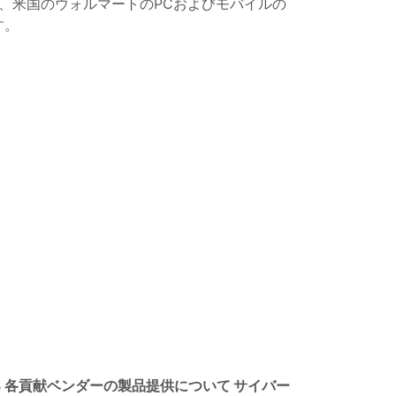
で、米国のウォルマートのPCおよびモバイルの
す。
る
各貢献ベンダーの製品提供について
サイバー