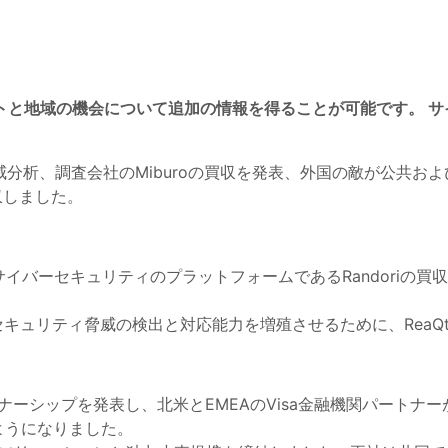
トと地域の機会について追加の情報を得ることが可能です。
サ
威分析、調査会社のMiburoの買収を発表、外国の敵が公共
c.,買収しました。
）とサイバーセキュリティのプラットフォームであるRandori
バーセキュリティ脅威の検出と対応能力を増殖させるために、ReaQ
ートナーシップを発表し、北米とEMEAのVisa金融機関パートナーがV
ようになりました。