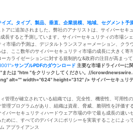
サイズ。タイプ、製品、垂直、企業規模、地域、セグメント予
レポートストアに追加されました。弊社のアナリストは、サイバーセキ
米ドル成長すると予測しています。サイバーセキュリティの市場
ィ市場の予測は、デジタルトランスフォーメーション、クラウド
は、ここ数年のサイバーセキュリティ市場の成長に大きく寄与
ローカライゼーションに対する規制的な&政府の注目が高まっ
001">
サンプルPDFのダウンロード
主要な市場ドライバーに
たは "htm "をクリックしてください。//icrowdnewswire.
g" alt="" width="624" height="312" />
サイバーセキュリ
ed:企業のセキュリティ管理が確立されている組織では、完全性、機密性
ク管理プログラムがあり、組織は資産、脅威、脆弱性を評価す
サイバーセキュリティハードウェア市場の中で最も成長の速い
るために、すべてのデバイスにポリシーを実装することによっ
ム アプライアンス