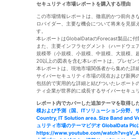
セキュリティ市場レポートを購入する理由
この市場情報レポートは、徹底的かつ前向き
ロバイダー、主要な機会について将来を見据
す。
本レポートはGlobalDataのForeca
また、主要インフラセグメント（ハードウェア
規模帯（小規模、小規模、中規模、大規模、
20以上の図表を含む本レポートは、プレゼ
本レポートは、現地市場関係者から集めた詳
サイバーセキュリティ市場の現在および新興
包括的で実用的な詳細と結びついたレポート
ティ企業が世界的に成長するサイバーセキュ
レポート内でカバーした追加テーマを取得し
模および予測（国、ITソリューション分野、サ
Country, IT Solution area. Si
ュリティ市場のテーマビデオ
GlobalDa
https://www.youtube.com/watch?v=gV_