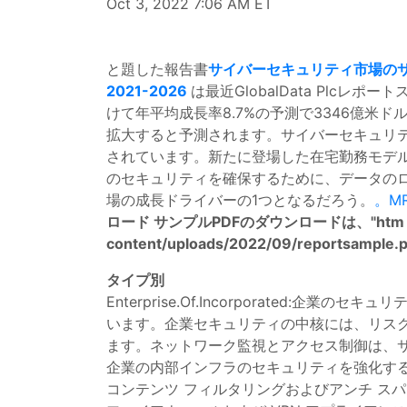
Oct 3, 2022 7:06 AM ET
と題した報告書
サイバーセキュリティ市場の
2021-2026
は最近GlobalData Plc
けて年平均成長率8.7%の予測で3346億
拡大すると予測されます。サイバーセキュリテ
されています。新たに登場した在宅勤務モデル
のセキュリティを確保するために、データの
場の成長ドライバーの1つとなるだろう。
。MR
ロード
サンプルPDFのダウンロードは、"htm "ま
content/uploads/2022/09/reportsample.pn
タイプ別
Enterprise.Of.Incorporat
います。企業セキュリティの中核には、リス
ます。ネットワーク監視とアクセス制御は、
企業の内部インフラのセキュリティを強化す
コンテンツ フィルタリングおよびアンチ スパ