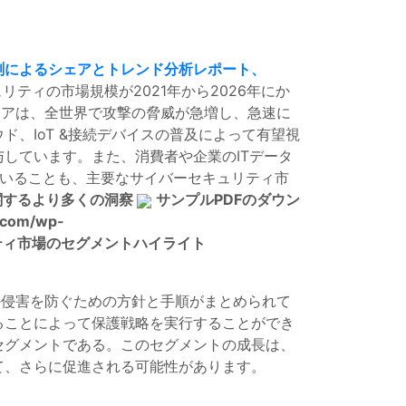
測によるシェアとトレンド分析レポート、
ュリティの市場規模が2021年から2026年にか
シェアは、全世界で攻撃の脅威が急増し、急速に
、IoT &接続デバイスの普及によって有望視
しています。また、消費者や企業のITデータ
ていることも、主要なサイバーセキュリティ市
関するより多くの洞察
サンプルPDFのダウン
com/wp-
ティ市場のセグメントハイライト
、可用性の侵害を防ぐための方針と手順がまとめられて
ることによって保護戦略を実行することができ
セグメントである。このセグメントの成長は、
て、さらに促進される可能性があります。