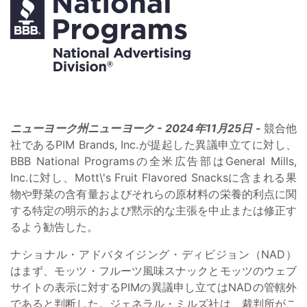
ニューヨーク州ニューヨーク - 2024年11月25日 -
競合他
社であるPIM Brands, Inc.が提起した異議申立てに対し、
BBB National Programsの全米広告部はGeneral Mills,
Inc.に対し、Mott\'s Fruit Flavored Snacksに含まれる果
物や野菜の含有量およびそれらの原材料の栄養的利点に関
する特定の明示的および黙示的な主張を中止または修正す
るよう勧告した。
ナショナル・アドバタイジング・ディビジョン（NAD）
はまず、モッツ・フルーツ風味スナックとモッツのウェブ
サイトの表示に対するPIMの異議申し立てはNADの管轄外
であると判断した。ジェネラル・ミルズ社は、裁判所がこ