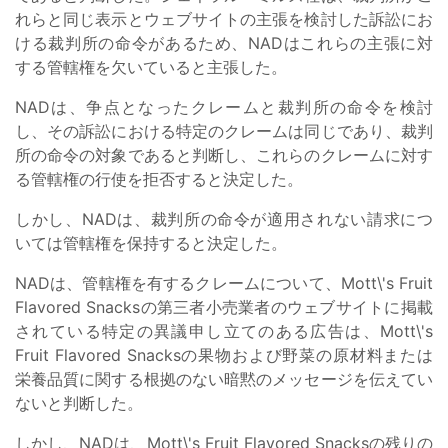
れらと同じ表示とウェブサイトの主張を検討した訴訟にお
ける裁判所の命令があるため、NADはこれらの主張に対
する管轄権を欠いていると主張した。
NADは、争点となったクレームと裁判所の命令を検討
し、その訴訟における特定のクレームは同じであり、裁判
所の命令の対象であると判断し、これらのクレームに対す
る管轄権の行使を拒否すると決定した。
しかし、NADは、裁判所の命令が適用されない請求につ
いては管轄権を保持すると決定した。
NADは、管轄権を有するクレームについて、Mott\'s Fruit
Flavored Snacksの第三者小売業者のウェブサイトに掲載
されている特定の異議申し立てのある広告は、Mott\'s
Fruit Flavored Snacksの果物および野菜の原材料または
栄養品質に関する根拠のない暗黙のメッセージを伝えてい
ないと判断した。
しかし、NADは、Mott\'s Fruit Flavored Snacksの残りの