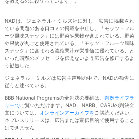
を教えるのに役立っています」。
NADは、ジェネラル・ミルズ社に対し、広告に掲載され
ている問題のある口コミの掲載を中止し、「モッツ・フル
ーツ風味スナック」には野菜や果物が含まれている、野菜
や果物が丸ごと使用されている、「モッツ・フルーツ風味
スナック」に含まれる濃縮果汁が栄養価に優れている、と
いった暗黙のメッセージを伝えないよう広告を修正するよ
う勧告した。
ジェネラル・ミルズは広告主声明の中で、NADの勧告に
従うと述べている。
BBB National Programsの全判決の要約は、
判例ライブラ
リーで
ご覧いただけます。NAD、NARB、CARUの判決全
文については、
オンラインアーカイブを
ご購読ください。
本プレスリリースは、広告または宣伝目的で使用すること
はできません。