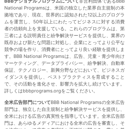
BBBナショナルプログラムについて
非営利団体であるBBB
National Programsは、米国の独立した業界自主規制の本
拠地であり、現在、世界的に認知された12以上のプログラ
ムを運営し、50年以上にわたってビジネスに対する消費
者の信頼向上を支援している。これらのプログラムは、第
三者による説明責任と紛争解決サービスを提供し、業界の
既存および新たな問題に対処し、企業にとってより公平な
競争の場を作り、消費者にとってより良い経験を提供しま
す。BBB National Programsは、広告、児童・青少年向け
マーケティング、データプライバシー、紛争解決、自動車
保証、テクノロジー、新興分野などにおいて、ビジネスガ
イダンスを提供し、ベストプラクティスを育成すること
で、その活動を進化させ、影響力を拡大し続けています。
詳しくはbbbprograms.orgをご覧ください。
全米広告部門について
BBB National Programsの全米広告
部門は、独立した自主規制と紛争解決サービスを提供し、
全米における広告の真実性を指導しています。全米広告部
門は、あらゆるメディアにおける全米の広告を審査し、そ