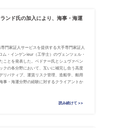
ンランド氏の加入により、海事・海運
財務専門家証人サービスを提供する大手専門家証人
ィプロム・インゲンieur（工学士）のヴェンツェル・
たことを発表した。ベドナー氏とシュヴァベン
ックの各分野において、互いに補完し合う高度
デリバティブ、運賃リスク管理、造船学、舶用
海事・海運分野の経験に対するクライアントか
読み続けて >>