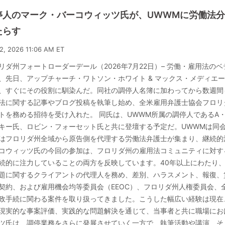
停人のマーク・バーコウィッツ氏が、UWWMに労働法
たらす
22, 2026 11:06 AM ET
リダ州フォートローダーデール（2026年7月22日）– 労働・雇用法
、先日、アップチャーチ・ワトソン・ホワイト & マックス・メディエ
、すぐにその役割に馴染んだ。同社の調停人名簿に加わってから数週間
法に関する記事やブログ投稿を執筆し始め、全米雇用弁護士協会フロリダ支
トを務める招待を受け入れた。 同氏は、UWWM所属の調停人であるA
キー氏、ロビン・フォーセット氏と共に登壇する予定だ。UWWMは同
はフロリダ州全域から原告側を代理する労働法弁護士が集まり、継続的
コウィッツ氏の今回の参加は、フロリダ州の雇用法コミュニティに対す
続的に注力していることの両方を反映しています。40年以上にわたり
題に関するクライアントの代理人を務め、差別、ハラスメント、報復、
契約、および雇用機会均等委員会（EEOC）、フロリダ州人権委員会、
政手続に関わる案件を取り扱ってきました。こうした幅広い経験は現在
現実的な事案評価、実践的な問題解決を通じて、当事者と共に職場にお
ツ氏は、調停業務をさらに発展させていく一方で、執筆活動や講演、そ