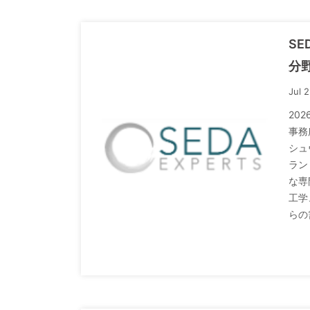
S
分
Jul 
20
事務
シュ
ラン
な専
工学
らの