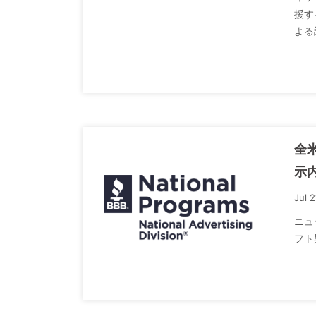
援す
よる
全
示
Jul 
ニュ
フト