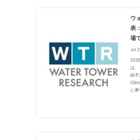
ウ
表
場
Jul 
20
は、
給不
Cl
に牽