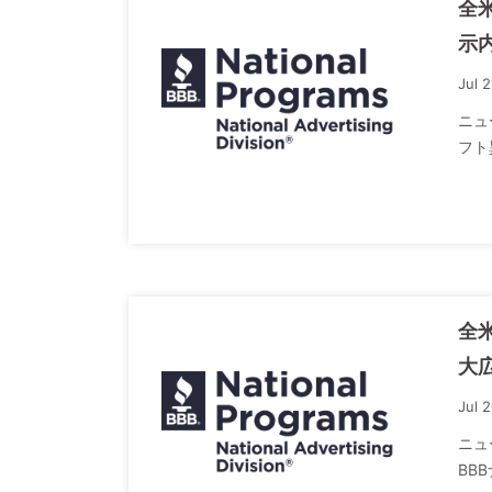
全
示
Jul 
ニュ
フト
全米
大
Jul 
ニュ
BB