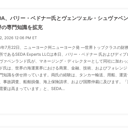
EDA、バリー・ベドナー氏とヴェンツェル・シュヴァベ
野の専門知識を拡充
22, 2026 12:06 PM ET
26年7月22日、ニューヨーク州ニューヨーク発 ―世界トップクラスの
所であるSEDA Experts LLCは本日、バリー・ベドナー 氏およびデ
ヴァベンランド氏が、マネージング・ディレクターとして同社に加わっ
ド氏は、世界の海運業界における商業、金融、技術、およびフォレンジ
門知識を併せ持っています。両氏の経験は、タンカー輸送、用船、運賃
、事故調査、船舶損傷、海上保険請求、および国際仲裁に及びます。「
需要は高まっています」と、SEDA...