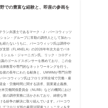
分野での豊富な経験と、即座の参画を
のベテラン弁護士であるマーク・J・バーコウィッツ
ーション・グループに常勤の調停人として加わっ
も経たないうちに、バーコウィッツ氏は調停や
部（FLANELA）の2026年年次大会でパネ
・ミシェル・ジャーニガン氏、リック・コロディ
会議のゴールドスポンサーを務めており、この会
法律教育や専門的なネットワーキングを行う。
る彼の長年にわたる献身と、UWWMが専門分野
、バーコウィッツ氏はフロリダ州全域で労働・雇
賃金・労働時間に関する請求、競業避止義務、
全米労働関係委員会（NLRB）などの機関におけ
、彼の調停実務に活かされており、綿密な準
ける紛争の解決に取り組んでいます。バーコウ
してフロリダ州の雇用法関連コミュニティを支