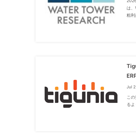
20
は、
粗利
Ti
E
Jul 
この
るよう