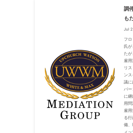
調
も
Jul 
フロ
氏が
たが
雇用
リス
ンス
議に
バー
に継
用問
雇用
る行
備、
ィッ