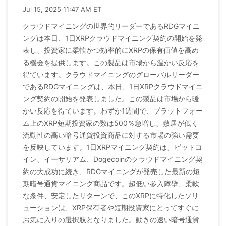
Jul 15, 2025 11:47 AM ET
クラウドマイニングの世界的リーダーであるRDGマイニ
ングは本日、1日XRPクラウドマイニング契約の開始を発
表し、投資家に柔軟かつ効率的にXRPの保有価値を高め
る機会を提供します。この製品は市場から温かい反応を
得ています。クラウドマイニングのグローバルリーダー
であるRDGマイニングは、本日、1日XRPクラウドマイニ
ング契約の開始を発表しました。この製品は市場から暖
かい反応を得ています。わずか1週間で、プラットフォー
ム上のXRP短期投資家の数は500％急増し、敷居が低く
流動性の高い暗号通貨投資商品に対する市場の強い需要
を反映しています。1日XRPマイニング契約は、ビットコ
イン、イーサリアム、Dogecoinのクラウドマイニング契
約の大成功に続き、RDGマイニングが発売した最新の短
期暗号通貨マイニング商品です。超低い参入障壁、柔軟
な条件、安定したリターンで、このXRPに特化したソリ
ューションは、XRP保有者や短期投資家にとってすぐに
お気に入りの選択肢となりました。動きの速い暗号通貨