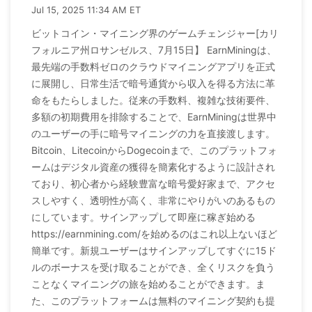
Jul 15, 2025 11:34 AM ET
ビットコイン・マイニング界のゲームチェンジャー[カリ
フォルニア州ロサンゼルス、7月15日】 EarnMiningは、
最先端の手数料ゼロのクラウドマイニングアプリを正式
に展開し、日常生活で暗号通貨から収入を得る方法に革
命をもたらしました。従来の手数料、複雑な技術要件、
多額の初期費用を排除することで、EarnMiningは世界中
のユーザーの手に暗号マイニングの力を直接渡します。
Bitcoin、LitecoinからDogecoinまで、このプラットフォ
ームはデジタル資産の獲得を簡素化するように設計され
ており、初心者から経験豊富な暗号愛好家まで、アクセ
スしやすく、透明性が高く、非常にやりがいのあるもの
にしています。サインアップして即座に稼ぎ始める
https://earnmining.com/を始めるのはこれ以上ないほど
簡単です。新規ユーザーはサインアップしてすぐに15ド
ルのボーナスを受け取ることができ、全くリスクを負う
ことなくマイニングの旅を始めることができます。ま
た、このプラットフォームは無料のマイニング契約も提