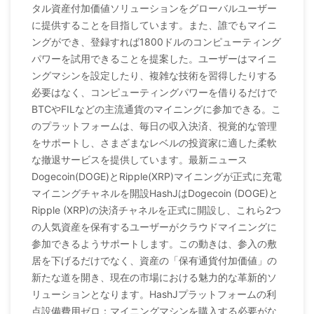
タル資産付加価値ソリューションをグローバルユーザー
に提供することを目指しています。また、誰でもマイニ
ングができ、登録すれば1800ドルのコンピューティング
パワーを試用できることを提案した。ユーザーはマイニ
ングマシンを設定したり、複雑な技術を習得したりする
必要はなく、コンピューティングパワーを借りるだけで
BTCやFILなどの主流通貨のマイニングに参加できる。こ
のプラットフォームは、毎日の収入決済、視覚的な管理
をサポートし、さまざまなレベルの投資家に適した柔軟
な撤退サービスを提供しています。最新ニュース
Dogecoin(DOGE)とRipple(XRP)マイニングが正式に充電
マイニングチャネルを開設HashJはDogecoin (DOGE)と
Ripple (XRP)の決済チャネルを正式に開設し、これら2つ
の人気資産を保有するユーザーがクラウドマイニングに
参加できるようサポートします。この動きは、参入の敷
居を下げるだけでなく、資産の「保有通貨付加価値」の
新たな道を開き、現在の市場における魅力的な革新的ソ
リューションとなります。HashJプラットフォームの利
点設備費用ゼロ：マイニングマシンを購入する必要がな