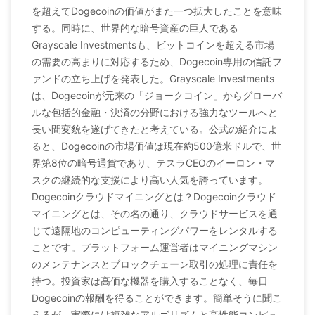
を超えてDogecoinの価値がまた一つ拡大したことを意味
する。同時に、世界的な暗号資産の巨人である
Grayscale Investmentsも、ビットコインを超える市場
の需要の高まりに対応するため、Dogecoin専用の信託フ
ァンドの立ち上げを発表した。Grayscale Investments
は、Dogecoinが元来の「ジョークコイン」からグローバ
ルな包括的金融・決済の分野における強力なツールへと
長い間変貌を遂げてきたと考えている。公式の紹介によ
ると、Dogecoinの市場価値は現在約500億米ドルで、世
界第8位の暗号通貨であり、テスラCEOのイーロン・マ
スクの継続的な支援により高い人気を誇っています。
Dogecoinクラウドマイニングとは？Dogecoinクラウド
マイニングとは、その名の通り、クラウドサービスを通
じて遠隔地のコンピューティングパワーをレンタルする
ことです。プラットフォーム運営者はマイニングマシン
のメンテナンスとブロックチェーン取引の処理に責任を
持つ。投資家は高価な機器を購入することなく、毎日
Dogecoinの報酬を得ることができます。簡単そうに聞こ
えるが、実際には複雑なアルゴリズムと高性能コンピュ