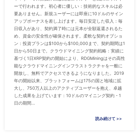
ーで行われます。初心者に優しい：技術的なスキルは必
要ありません。新規ユーザーには即座に10ドルのサイン
アップボーナスを差し上げます。毎日安定した収入：毎
日収入があり、契約満了時には元本が全額返還されるた
め、資金の安全性が確保されます。柔軟な契約オプショ
ン：投資プランは$100から$100,000まで、契約期間は1
日から50日まで。クラウドマイニング契約戦略：実績に
基づく1日XRP契約の開始により、RDGMiningはその高性
能なクラウドマイニングインフラストラクチャを一般に
開放し、無料でアクセスできるようになりました。2019
年の開始以来、プラットフォームは175の国と地域に拡
大し、750万人以上のアクティブユーザーを抱え、卓越
した成果を上げています：10ドルのマイニング契約 - 1
日の期間...
読み続けて >>