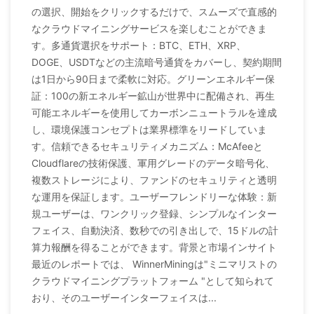
の選択、開始をクリックするだけで、スムーズで直感的
なクラウドマイニングサービスを楽しむことができま
す。多通貨選択をサポート：BTC、ETH、XRP、
DOGE、USDTなどの主流暗号通貨をカバーし、契約期間
は1日から90日まで柔軟に対応。グリーンエネルギー保
証：100の新エネルギー鉱山が世界中に配備され、再生
可能エネルギーを使用してカーボンニュートラルを達成
し、環境保護コンセプトは業界標準をリードしていま
す。信頼できるセキュリティメカニズム：McAfeeと
Cloudflareの技術保護、軍用グレードのデータ暗号化、
複数ストレージにより、ファンドのセキュリティと透明
な運用を保証します。ユーザーフレンドリーな体験：新
規ユーザーは、ワンクリック登録、シンプルなインター
フェイス、自動決済、数秒での引き出しで、15ドルの計
算力報酬を得ることができます。背景と市場インサイト
最近のレポートでは、 WinnerMiningは"ミニマリストの
クラウドマイニングプラットフォーム "として知られて
おり、そのユーザーインターフェイスは...