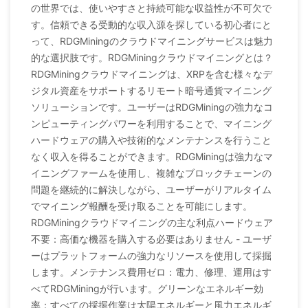
の世界では、使いやすさと持続可能な収益性が不可欠で
す。信頼できる受動的な収入源を探している初心者にと
って、RDGMiningのクラウドマイニングサービスは魅力
的な選択肢です。RDGMiningクラウドマイニングとは？
RDGMiningクラウドマイニングは、XRPを含む様々なデ
ジタル資産をサポートするリモート暗号通貨マイニング
ソリューションです。ユーザーはRDGMiningの強力なコ
ンピューティングパワーを利用することで、マイニング
ハードウェアの購入や技術的なメンテナンスを行うこと
なく収入を得ることができます。RDGMiningは強力なマ
イニングファームを使用し、複雑なブロックチェーンの
問題を継続的に解決しながら、ユーザーがリアルタイム
でマイニング報酬を受け取ることを可能にします。
RDGMiningクラウドマイニングの主な利点ハードウェア
不要：高価な機器を購入する必要はありません - ユーザ
ーはプラットフォームの強力なリソースを使用して採掘
します。メンテナンス費用ゼロ：電力、修理、運用はす
べてRDGMiningが行います。グリーンなエネルギー効
率：すべての採掘作業は太陽エネルギーと風力エネルギ