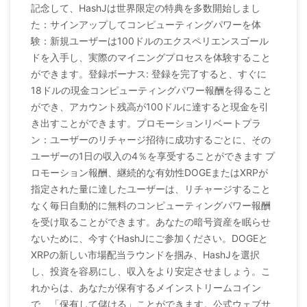
記念して、HashJは世界限定の特典を多数開始しまし
た：サインアップしてコンピューティングパワーを体
験：新規ユーザーは100ドルのエクスペリエンスゴール
ドを入手し、実際のマイニングプロセスを体験すること
ができます。登録ボーナス: 登録を完了すると、すぐに
18ドルの現金コンピューティングパワー報酬を得ること
ができ、アカウント残高が100ドルに達すると現金を引
き出すことができます。プロモーションリベートプラ
ン：ユーザーのリチャージ招待に成功するごとに、その
ユーザーの1日の収入の4％を享受することができます プ
ロモーション報酬、継続的な有効性DOGEまたはXRPが
指定された量に達したユーザーは、リチャージすること
なく毎日自動的に無料のコンピューティングパワー報酬
を受け取ることができます。あなたの暗号資産を眠らせ
ないために、今すぐHashJにご参加ください。DOGEと
XRPの新しい市場配当ラウンドを掴み、HashJを選択
し、投資を容易にし、収入をより安定させましょう。こ
れからは、あなたが保有するメインストリームコイン
で、「保有して儲ける」ことができます。公式ウェブサ