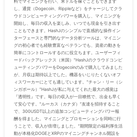
料でマイニングを行い、米ドルを稼ぐこともできます
し、通貨（Dogecoin、Rippleなど）をチャージしてクラ
ウドコンピューティングパワーを購入し、マイニングを
開始し、毎日の収入を楽しみ、いつでも現金を引き出す
こともできます。HashJのシンプルで直感的な操作イン
ターフェースと専門的なデータ分析ツールは、マイニン
グの初心者でも経験豊富なベテランでも、資産の動きを
簡単にコントロールするのに役立ちます。ユーザーフィ
ードバックアレックス（米国）"HashJのクラウドコンピ
ューティングパワーをDogecoinのみで購入してみました
が、月収は期待以上でした。機器をいじりたくないオフ
ィスワーカーにとても適しています。"チャン・リー（シ
ンガポール）"HashJが私に与えてくれた最大の感覚は
『透明性』です。毎日の収入が一目瞭然で、出金も早く
て安心です。"ルーカス（カナダ）"友達を招待すること
で、300USDT以上の追加コンピューティングパワー報
酬を得ました。マイニングとプロモーションを同時に行
うことで、収入が倍増しました。"期間限定の福利厚生活
動が本格化DOGEとXRPのマイニングチャンネル開設を