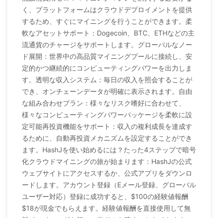
く、プラットフォームはクラウドデプロイメントを提供
するため、すぐにマイニングを行うことができます。柔
軟なアセットサポート：Dogecoin、BTC、ETHなどの主
流通貨のチャージをサポートします。グローバルなノー
ド展開：世界中の高品質マイニングプールに接続し、安
定的かつ継続的にコンピューティングパワーを出力しま
す。透明な収入システム：毎日の収入を照会することが
でき、オンチェーンデータが明確に表示されます。自由
な組み合わせプラン：様々なリスク嗜好に合わせて、
様々なコンピューティングパワーパッケージを柔軟に設
定可能再投資機能をサポート：収入の複利成長を達成す
るために、自動再投資メカニズムを設定することができ
ます。HashJを使い始めるには？たった4ステップで暗号
化クラウドマイニングの旅が始まります：HashJの公式
ウェブサイトにアクセスするか、公式アプリをダウンロ
ードします。アカウント登録（Eメール登録、グローバル
ユーザー対応）登録に成功すると、$100の経験値報酬
$18が現金でもらえます。経験値報酬を直接使用して無