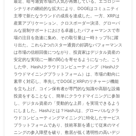
最近、暗号通貨市場の人気が再燃している。エコロジー
シナリオの継続的な拡大により、DOGEはコミュニティ
主導で新たなラウンドの成長を達成した。一方、XRPは
産業アプリケーション、クロスボーダー決済、グローバ
ルな規制サポートにおける卓越したパフォーマンスで市
場の注目を急速に集め、その取引量は一時トップ5に躍
り出た。これら2つのスター通貨の好調なパフォーマンス
は市場の信頼回復につながり、投資家はデジタル資産の
安定的な実現に一層の関心を寄せるようになった。こう
した中、HashJクラウドコンピューティング（HashJク
ラウドマイニングプラットフォーム）は、市場の動向に
素早く対応し、率先してDOGEとXRPのリチャージ機能
を立ち上げ、コイン保有者が専門的な知識や高額な設備
投資をすることなく、簡単にクラウドマイニングに参加
し、デジタル資産の「受動的な上昇」を実現できるよう
にしました。HashJとは？HashJは、グローバルなクラ
ウドコンピューティングマイニングに特化したサービス
プラットフォームであり、技術革新を通じて従来のマイ
ニングの参入障壁を破り、敷居が低く透明性の高いデジ