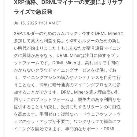
XRP価格、DRMLマイナーの支援によりサプ
ライズで急反発
Jul 15, 2025 11:31 AM ET
XRPホルダーのためのカムバック：今すぐDRML Minerに
参加して莫大な利益を得ようXRPホルダーのための新し
い時代が始まりました！もしあなたが暗号通貨マイニン
グに興味があるなら、DRML Minerは注目に値するプラ
ットフォームです。DRML Minerは、高利回りで手間の
かからないクラウドマイニングサービスを提供してお
り、マイニングマシンの購入やメンテナンスを自分で行
うことなく、簡単に暗号通貨のマイニングプロセスに参
加することができます。DRML Minerを選ぶ理由高い利
回り：このプラットフォームは、競争力のある利回りを
提供することを約束し、投資に対するリターンの可能性
を高めます。手間ゼロ：複雑なハードウェアやソフトウ
ェアのセットアップが不要で、ワンクリックで簡単にマ
イニングを開始できます。専門的なサポート：DRML...