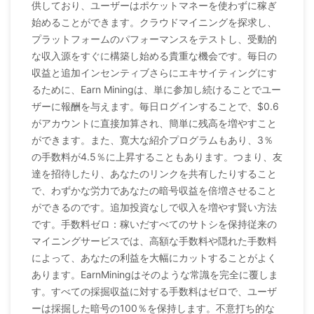
供しており、ユーザーはポケットマネーを使わずに稼ぎ
始めることができます。クラウドマイニングを探求し、
プラットフォームのパフォーマンスをテストし、受動的
な収入源をすぐに構築し始める貴重な機会です。毎日の
収益と追加インセンティブさらにエキサイティングにす
るために、Earn Miningは、単に参加し続けることでユー
ザーに報酬を与えます。毎日ログインすることで、$0.6
がアカウントに直接加算され、簡単に残高を増やすこと
ができます。また、寛大な紹介プログラムもあり、3％
の手数料が4.5％に上昇することもあります。つまり、友
達を招待したり、あなたのリンクを共有したりすること
で、わずかな労力であなたの暗号収益を倍増させること
ができるのです。追加投資なしで収入を増やす賢い方法
です。手数料ゼロ：稼いだすべてのサトシを保持従来の
マイニングサービスでは、高額な手数料や隠れた手数料
によって、あなたの利益を大幅にカットすることがよく
あります。EarnMiningはそのような常識を完全に覆しま
す。すべての採掘収益に対する手数料はゼロで、ユーザ
ーは採掘した暗号の100％を保持します。不意打ち的な