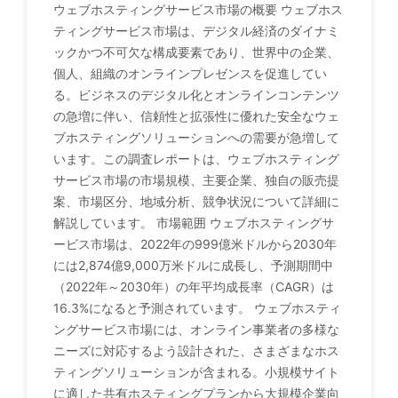
ウェブホスティングサービス市場の概要 ウェブホス
ティングサービス市場は、デジタル経済のダイナミ
ックかつ不可欠な構成要素であり、世界中の企業、
個人、組織のオンラインプレゼンスを促進してい
る。ビジネスのデジタル化とオンラインコンテンツ
の急増に伴い、信頼性と拡張性に優れた安全なウェ
ブホスティングソリューションへの需要が急増して
います。この調査レポートは、ウェブホスティング
サービス市場の市場規模、主要企業、独自の販売提
案、市場区分、地域分析、競争状況について詳細に
解説しています。 市場範囲 ウェブホスティングサ
ービス市場は、2022年の999億米ドルから2030年
には2,874億9,000万米ドルに成長し、予測期間中
（2022年～2030年）の年平均成長率（CAGR）は
16.3%になると予測されています。 ウェブホスティ
ングサービス市場には、オンライン事業者の多様な
ニーズに対応するよう設計された、さまざまなホス
ティングソリューションが含まれる。小規模サイト
に適した共有ホスティングプランから大規模企業向