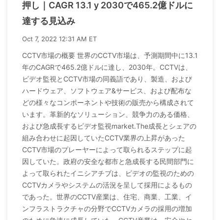
押し｜CAGR 13.1 y 2030で465.2億ドルに
達する見込み
Oct 7, 2022 12:31 AM ET
CCTV市場の概要 世界のCCTV市場は、予測期間中に13.1
年のCAGRで465.2億ドルに達し、2030年。CCTVは、
ビデオ監視とCCTV市場の同義語であり、製造、および
ハードウェア、ソフトウェア&サービス、および配布な
どの様々なコンポーネントや技術の販売から構成されて
います。革新的なソリューション、競争力のある価格、
および急成長するビデオ監視market.The成長とシェアの
組み合わせに起因していたCCTV業界の上昇があった
CCTV市場のプレーヤーによって取られるステップに起
因していた。政府の安全な都市と急成長する民間部門に
よって取られたイニシアチブは、ビデオの監視のための
CCTVカメラやシステムの活況を呈して採用によるもの
であった。世界のCCTV産業は、住宅、商業、工業、イ
ンフラストラクチャの分野でCCTVカメラの採用の増加