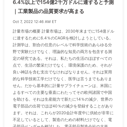
6.4%以上で154億2千万ドルに達すると予測
｜工業製品の品質要求が高まる
Oct 7, 2022 12:46 AM ET
計量市場の概要 計量市場は、2030年末までに154億ドル
に達するために6.4％のCAGRを検討しようとしている。
計測学は、割合の任意のレベルで科学技術のあらゆる分
野で実験だけでなく、理論的な知見の両方を包含する測
定の研究である。それは、私たちの生活のほぼすべての
点で、生活の繁栄だけでなく、環境保護のため、それが
良い神話を含む支出でなければなりません。それは実用
的な科学技術工学だけでなく、医学は言うまでもありま
せん。だから基本的に計量サプライチェーンは、米国に
よるすべての主要な垂直にわたってその欧州諸国で中国
を助ける。それは生産能力で新たに14％の減少、世界の
電子部品の出荷でほぼ40％の減少を登録することがあり
ます。それは、これらが2020会計年度中に供給が非常に
不足しているとして、製造のための材料だけでなく、電
子部品ベンダーを検討した。電子部品製造会社の大半