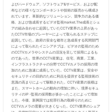
よびハードウェア、ソフトウェア&サービス、および配
布などの様々なコンポーネントや技術の販売から構成さ
れています。革新的なソリューション、競争力のある価
格、および急成長するビデオ監視market.The成長とシェ
アの組み合わせに起因していたCCTV業界の上昇があっ
たCCTV市場のプレーヤーによって取られるステップに
起因していた。政府の安全な都市と急成長する民間部門
によって取られたイニシアチブは、ビデオの監視のため
のCCTVカメラやシステムの活況を呈して採用によるも
のであった。世界のCCTV産業は、住宅、商業、工業、
インフラストラクチャの分野でCCTVカメラの採用の増
加のために急速に成長していた。CCTV産業は、安全や
セキュリティの目的のために利点を提供する監視技術の
意識の高まりによって駆動された。CCTV産業の規模は
また、スマートホームの動向の増加に伴い、境界セキュ
リティのIP -監視の採用数が多かったことによって増加
した。今後、新興国では犯罪行為の取締りのために
CCTVカメラの需要が大きくなった。CCTV業界のシェア