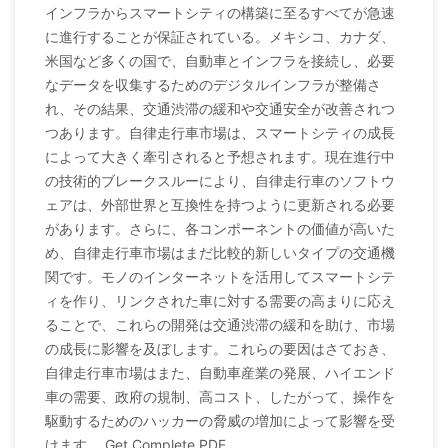
インフラからスマートシティの構築に至るすべてが急速
に進行することが保証されている。メキシコ、カナダ、
米国など多くの国で、自動車とインフラを接続し、必要
なデータを収集するためのデジタルインフラが整備さ
れ、その結果、交通渋滞の緩和や交通安全が改善されつ
つあります。自律走行車市場は、スマートシティの成長
によって大きく牽引されると予想されます。現在進行中
の技術的ブレークスルーにより、自律走行車のソフトウ
ェアは、外部世界と互換性を持つように更新される必要
があります。さらに、各コンポーネントの価値が高いた
め、自律走行車市場はまだ比較的新しいタイプの交通機
関です。モノのインターネットを活用してスマートシテ
ィを作り、リンクされた車に対する需要の高まりに応え
ることで、これらの開発は交通渋滞の緩和を助け、市場
の成長に影響を及ぼします。これらの要因はさておき、
自律走行車市場はまた、自動車産業の発展、ハイエンド
車の需要、政府の規制、高コスト、したがって、操作を
駆動するためのハッカーの脅威の増加によって影響を受
けます。 Get Complete PDF.