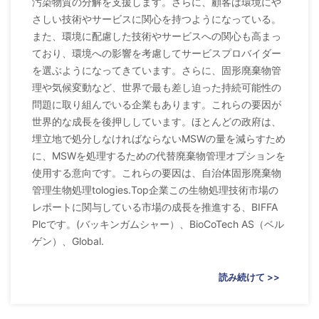
汚染物質の分解を支援します。さらに、顧客は環境にや
さしい技術やサービスに関心を持つようになっている。
また、環境に配慮した技術やサービスへの関心も高まっ
ており、環境への影響を考慮してサービスプロバイダー
を選ぶようになってきています。さらに、固形廃棄物管
理や気候変動など、世界で最も差し迫った持続可能性の
問題に取り組んでいる企業もあります。これらの要因が
世界的な成長を後押ししています。ほとんどの政府は、
埋立地で処分しなければならないMSWの量を減らすため
に、MSWを処理するための代替廃棄物管理オプションを
使用する意向です。これらの要因は、自治体固形廃棄物
管理生物処理tologies.Top企業この生物処理技術市場の
レポートに関与している市場の成長を推進する、BIFFA
Plcです。(バッキンガムシャー）、BioCoTech AS（ベル
ゲン）、Global.
読み続けて >>